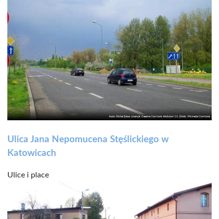
Ulica Jana Nepomucena Stęślickiego w
Katowicach
Ulice i place