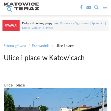
Przejdź
M
do
treści
Dołącz do nowej grupy
Katowice - Ogłoszenia | Sprzedam |
UWAGA!
Kupię | Zamienię | Praca
Strona główna
/
Przewodnik
/
Ulice i place
Ulice i place w Katowicach
Ulice i place