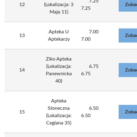
7.25
12
(Lokalizacja: 3
Zoba
7.25
Maja 11)
Apteka U
7.00
13
Zoba
Aptekarzy
7.00
Ziko Apteka
(Lokalizacja:
6.75
14
Zoba
Panewnicka
6.75
40)
Apteka
Słoneczna
6.50
15
Zoba
(Lokalizacja:
6.50
Ceglana 35)