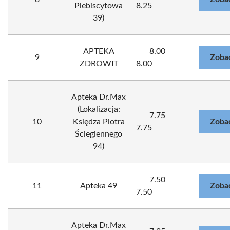
Plebiscytowa
8.25
39)
APTEKA
8.00
9
Zoba
ZDROWIT
8.00
Apteka Dr.Max
(Lokalizacja:
7.75
10
Księdza Piotra
Zoba
7.75
Ściegiennego
94)
7.50
11
Apteka 49
Zoba
7.50
Apteka Dr.Max