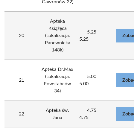
Gawronów 22)
Apteka
Książęca
5.25
20
(Lokalizacja:
Zoba
5.25
Panewnicka
148k)
Apteka Dr.Max
(Lokalizacja:
5.00
21
Zoba
Powstańców
5.00
34)
Apteka św.
4.75
22
Zoba
Jana
4.75