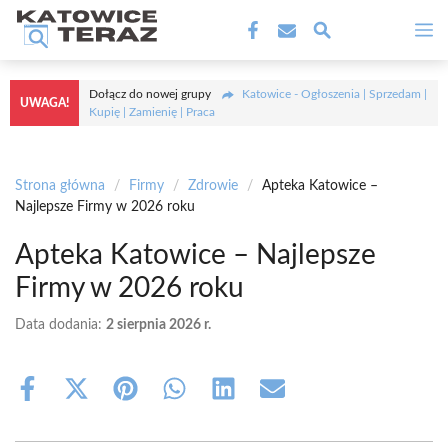
Przejdź
M
do
treści
Dołącz do nowej grupy
Katowice - Ogłoszenia | Sprzedam |
UWAGA!
Kupię | Zamienię | Praca
Strona główna
/
Firmy
/
Zdrowie
/
Apteka Katowice –
Najlepsze Firmy w 2026 roku
Apteka Katowice – Najlepsze
Firmy w 2026 roku
Data dodania:
2 sierpnia 2026 r.
Share
Share
Share
Share
Share
Share
on
on
on
on
on
on
Facebook
X
Pinterest
WhatsApp
LinkedIn
Email
(Twitter)