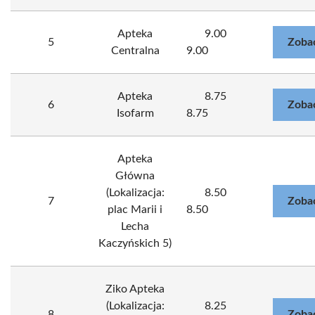
Apteka
9.00
5
Zoba
Centralna
9.00
Apteka
8.75
6
Zoba
Isofarm
8.75
Apteka
Główna
(Lokalizacja:
8.50
7
Zoba
plac Marii i
8.50
Lecha
Kaczyńskich 5)
Ziko Apteka
(Lokalizacja:
8.25
8
Zoba