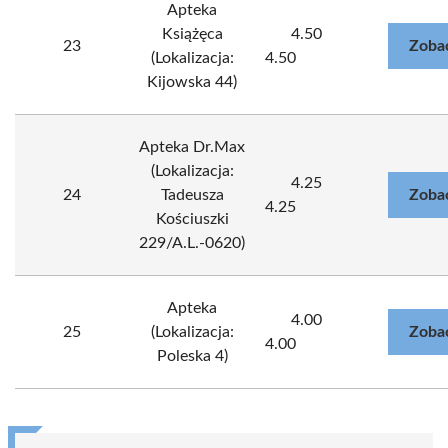
Apteka
Książęca
4.50
23
Zoba
(Lokalizacja:
4.50
Kijowska 44)
Apteka Dr.Max
(Lokalizacja:
4.25
24
Tadeusza
Zoba
4.25
Kościuszki
229/A.L.-0620)
Apteka
4.00
25
(Lokalizacja:
Zoba
4.00
Poleska 4)