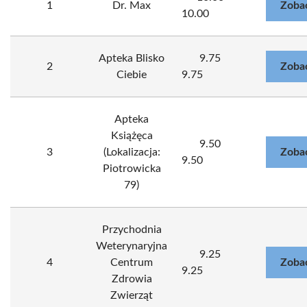
1
Dr. Max
Zoba
10.00
Apteka Blisko
9.75
2
Zoba
Ciebie
9.75
Apteka
Książęca
9.50
3
(Lokalizacja:
Zoba
9.50
Piotrowicka
79)
Przychodnia
Weterynaryjna
9.25
4
Centrum
Zoba
9.25
Zdrowia
Zwierząt