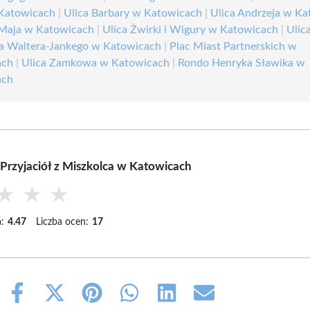
Katowicach
|
Ulica Barbary w Katowicach
|
Ulica Andrzeja w K
 Maja w Katowicach
|
Ulica Żwirki i Wigury w Katowicach
|
Ulic
 Waltera-Jankego w Katowicach
|
Plac Miast Partnerskich w
ach
|
Ulica Zamkowa w Katowicach
|
Rondo Henryka Sławika w
ach
 Przyjaciół z Miszkolca w Katowicach
★
★
★
:
4.47
Liczba ocen:
17
Share
Share
Share
Share
Share
Share
on
on
on
on
on
on