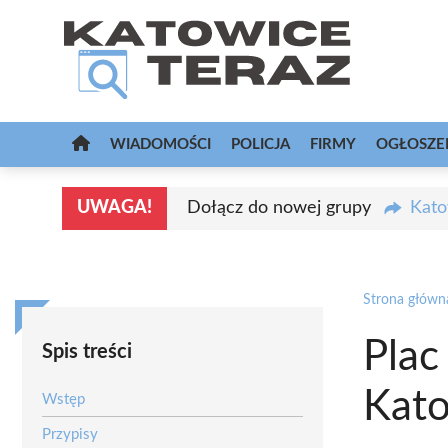
Przejdź
do
treści
WIADOMOŚCI
POLICJA
FIRMY
OGŁOSZE
UWAGA!
Dołącz do nowej grupy
Kato
Strona główn
Plac
Spis treści
Kat
Wstęp
Przypisy