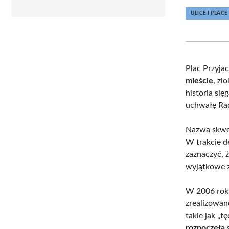
ULICE I PLACE
Plac Przyja
mieście
, zl
historia si
uchwałę Ra
Nazwa skwer
W trakcie d
zaznaczyć, 
wyjątkowe z
W 2006 roku
zrealizowan
takie jak „
rozpoczęła 