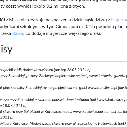
ity koszt wyniósł około 3,2 miliona złotych.
iół z Miszkolca zyskuje na znaczeniu dzięki sąsiedztwu z
Haper
budynkami szkolnymi, w tym Gimnazjum nr 3. Na południu plac o
 rzeka
Rawa
, co dodaje mu jeszcze większego uroku.
isy
rzyjaciół z Miszkolca katowice.eu [dostęp 26.05.2014 r.]
przy Sokolskiej gotowy. Zachwyci dopiero wiosną (pol.) www.katowice.gazeta.
 placu na ulicy Sokolskiej ruszył po pięciu latach (pol.) www.mmsilesia.pl [do
erze przy Sokolskiej powstanie podświetlona fontanna (pol.) www.katowice.ga
p 18.07.2011 r.]
 skweru przy Sokolskiej w Katowicach (pol.) www.katowice.naszemiasto.pl [d
2011 r.]
Miasta Katowice: Modernizacja skweru przy ul. Sokolskiej w Katowicach (pol.)