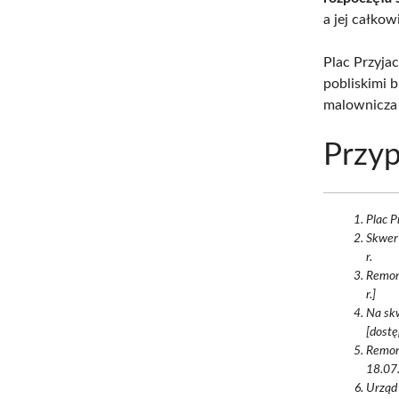
a jej całkow
Plac Przyjac
pobliskimi 
malownicza
Przyp
Plac P
Skwer 
r.
Remont
r.]
Na skw
[dostę
Remont
18.07.
Urząd 