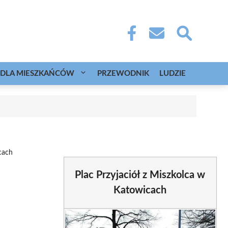
DLA MIESZKAŃCÓW
PRZEWODNIK
LUDZIE
cach
Plac Przyjaciół z Miszkolca w
Katowicach