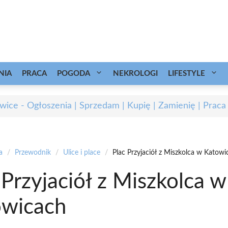
NIA
PRACA
POGODA
NEKROLOGI
LIFESTYLE
wice - Ogłoszenia | Sprzedam | Kupię | Zamienię | Praca
a
/
Przewodnik
/
Ulice i place
/
Plac Przyjaciół z Miszkolca w Katowi
 Przyjaciół z Miszkolca w
owicach