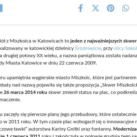
Share
Share
Share
Shar
on
on
on
on
Facebook
X
Pinterest
What
(Twitter)
ciół z Miszkolca w Katowicach to
jeden z najważniejszych skwe
okalizowany w katowickiej dzielnicy
Śródmieście
, przy
ulicy Sokol
ęga drugiej połowy XX wieku, a nazwa pamiątkowa została nadan
dy Miasta Katowice w dniu 22 czerwca 2009.
u upamiętnia węgierskie miasto Miszkolc, które jest partnerem
ebaty nad nazwą pojawiła się także propozycja „Skwer Miszkolck
że
26 marca 2014 roku
skwer zmienił status na plac, co podkreśl
naczenie.
 zaczęły się pierwsze plany jego przebudowy, które ostatecznie
o w 2011 roku. W tym czasie plac wzbogacił się o innowacyjne 
tęczowe ławki” autorstwa Kariny Gniłki oraz fontanny.
Moderniza
się 1 czerwca 2011
roku i zakończyła w połowie grudnia tego s