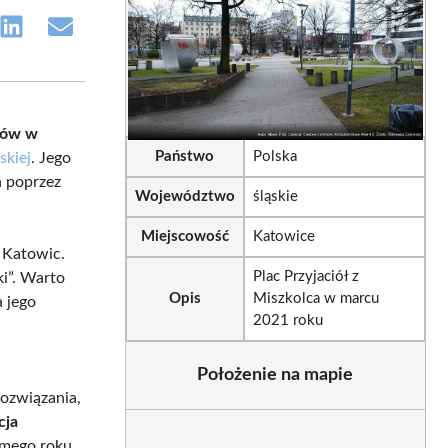
e
Share
Share
on
on
sApp
LinkedIn
Email
rów w
Państwo
Polska
skiej
. Jego
a poprzez
Województwo
śląskie
Miejscowość
Katowice
 Katowic.
Plac Przyjaciół z
i”. Warto
Opis
Miszkolca w marcu
a jego
2021 roku
Położenie na mapie
rozwiązania,
cja
amego roku,