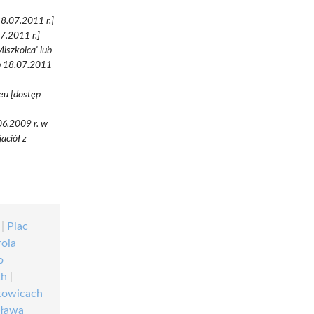
18.07.2011 r.]
07.2011 r.]
iszkolca' lub
ęp 18.07.2011
eu [dostęp
06.2009 r. w
aciół z
|
Plac
rola
o
ch
|
towicach
sława