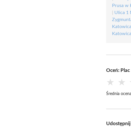
Prusa w 
|
Ulica 1
Zygmunta
Katowic
Katowic
Oceń: Plac
★
★
Średnia ocena
Udostępnij