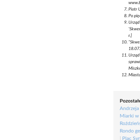
www.bi
Piotr 
Po pię
Urząd 
'Skwer
r.]
"Skwer
18.07.
Urząd
sprawi
Miszko
Miasta
Pozostałe
Andrzeja
Miarki w
Roździeń
Rondo ge
|
Plac Sy