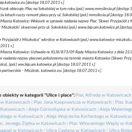
p.katowice.eu [dostęp 18.07.2011 r.]
Uszok obiecuje: Plac na Sokolskiej w tym roku (pol.) www.mmsilesia.pl [dostęp 
ciu latach ruszy remont placu przy ul. Sokolskiej (pol.) mmsilesia.pl [dostęp 18.
Miasta Katowice: Wniosek w sprawie nadania nazwy Plac 'Skwer Przyjaciół z M
 Miszkolcki' skwerowi przy ul. Sokolskiej (pol.) www.bip.um.katowice.pl [dost
 Przyjaciół z Miszkolca" wkrótce w Katowicach (pol.) www.katowice-miszkolc.
2011 r.]
 Miasta Katowice: Uchwała nr XLIII/873/09 Rady Miasta Katowice z dnia 22.
e nadania nazwy placowi położonemu na terenie miasta Katowice (Skwer Przyj
lca). (pol.) ww.bip.um.katowice.pl [dostęp 18.07.2011 r.]
 partnerskie - Miszkolc. katowice.eu. [dostęp 18.07.2011 r.]
 obiekty w kategorii "Ulice i place":
Plac Alfreda w Katowicach
 w Katowicach
|
Plac Jana Kasprowicza w Katowicach
|
Plac Ka
 Katowicach
|
Aleja Górnośląska w Katowicach
|
Aleja Walenteg
skiego w Katowicach
|
Aleja Wojciecha Korfantego w Katowica
n. Jerzego Ziętka w Katowicach
|
Plac Wincentego Wajdy w Ka
nagogi w Katowicach
|
Ulica Ceglana w Katowicach
|
Ulica Bole