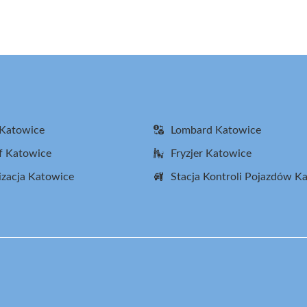
Facebook
X
Pinterest
WhatsApp
LinkedIn
Email
(Twitter)
 Katowice
Lombard Katowice
f Katowice
Fryzjer Katowice
zacja Katowice
Stacja Kontroli Pojazdów K