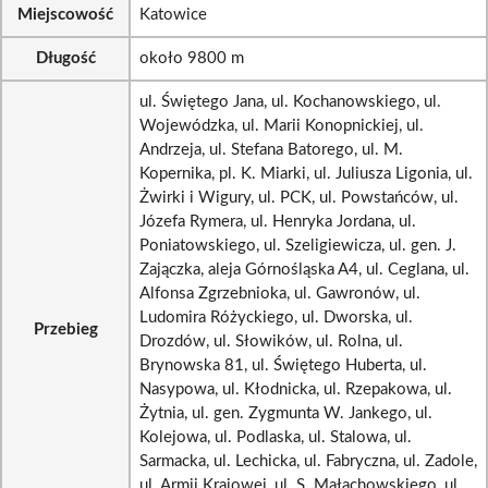
Miejscowość
Katowice
Długość
około 9800 m
ul. Świętego Jana, ul. Kochanowskiego, ul.
Wojewódzka, ul. Marii Konopnickiej, ul.
Andrzeja, ul. Stefana Batorego, ul. M.
Kopernika, pl. K. Miarki, ul. Juliusza Ligonia, ul.
Żwirki i Wigury, ul. PCK, ul. Powstańców, ul.
Józefa Rymera, ul. Henryka Jordana, ul.
Poniatowskiego, ul. Szeligiewicza, ul. gen. J.
Zajączka, aleja Górnośląska A4, ul. Ceglana, ul.
Alfonsa Zgrzebnioka, ul. Gawronów, ul.
Ludomira Różyckiego, ul. Dworska, ul.
Przebieg
Drozdów, ul. Słowików, ul. Rolna, ul.
Brynowska 81, ul. Świętego Huberta, ul.
Nasypowa, ul. Kłodnicka, ul. Rzepakowa, ul.
Żytnia, ul. gen. Zygmunta W. Jankego, ul.
Kolejowa, ul. Podlaska, ul. Stalowa, ul.
Sarmacka, ul. Lechicka, ul. Fabryczna, ul. Zadole,
ul. Armii Krajowej, ul. S. Małachowskiego, ul.