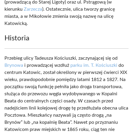
(prowadzącą do Starej Ligoty) oraz ul. Pstrągową (w
kierunku
Zarzecza
). Ostatecznie, ulica tworzy granicę
miasta, a w Mikołowie zmienia swoją nazwę na ulicę
Katowicką.
Historia
Przebieg ulicy Tadeusza Kościuszki, zaczynającej się od
Brynowa
i prowadzącej wzdłuż
parku im. T. Kościuszki
do
centrum Katowic, został określony w pierwszej ćwierci XIX
wieku, prawdopodobnie pomiędzy latami 1812 a 1827. Na
początku swoją funkcję pełniła jako droga transportowa,
służąca do przewozu węgla wydobywanego w Kopalni
Beata do centralnych części osady. W czasach przed
nadejściem linii kolejowej drogę tę przedłużała obecna ulica
Pocztowa. Mieszkańcy nazywali ją często drogą „na
Brynów” lub „na kopalnię Beata”. Nawet po przyznaniu
Katowicom praw miejskich w 1865 roku, ciąg ten nie