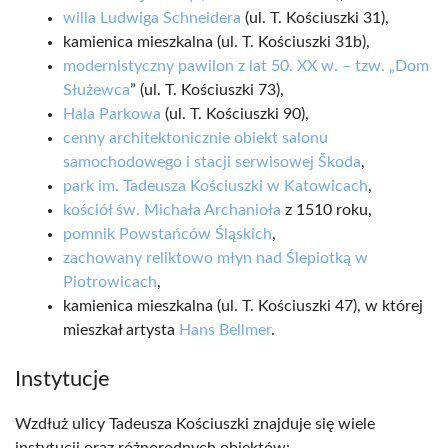
willa Ludwiga Schneidera
(ul. T. Kościuszki 31),
kamienica mieszkalna (ul. T. Kościuszki 31b),
modernistyczny pawilon z lat 50. XX w. – tzw. „Dom
Służewca
” (ul. T. Kościuszki 73),
Hala Parkowa
(ul. T. Kościuszki 90),
cenny architektonicznie obiekt salonu
samochodowego i stacji serwisowej Škoda
,
park im. Tadeusza Kościuszki w Katowicach
,
kościół św. Michała Archanioła
z 1510 roku,
pomnik Powstańców Śląskich
,
zachowany reliktowo młyn nad Ślepiotką w
Piotrowicach
,
kamienica mieszkalna (ul. T. Kościuszki 47), w której
mieszkał artysta
Hans Bellmer
.
Instytucje
Wzdłuż ulicy Tadeusza Kościuszki znajduje się wiele
instytucji oraz różnorodnych obiektów: