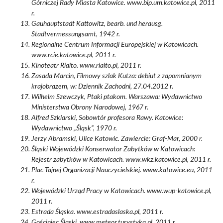
Górniczej Rady Miasta Katowice. www.bip.um.katowice.pl, 2011
r.
Gauhauptstadt Kattowitz, bearb. und herausg.
Stadtvermessungsamt, 1942 r.
Regionalne Centrum Informacji Europejskiej w Katowicach.
www.rcie.katowice.pl, 2011 r.
Kinoteatr Rialto. www.rialto.pl, 2011 r.
Zasada Marcin, Filmowy szlak Kutza: debiut z zapomnianym
krajobrazem, w: Dziennik Zachodni, 27.04.2012 r.
Wilhelm Szewczyk, Ptaki ptakom. Warszawa: Wydawnictwo
Ministerstwa Obrony Narodowej, 1967 r.
Alfred Szklarski, Sobowtór profesora Rawy. Katowice:
Wydawnictwo „Śląsk”, 1970 r.
Jerzy Abramski, Ulice Katowic. Zawiercie: Graf-Mar, 2000 r.
Śląski Wojewódzki Konserwator Zabytków w Katowicach:
Rejestr zabytków w Katowicach. www.wkz.katowice.pl, 2011 r.
Plac Tajnej Organizacji Nauczycielskiej. www.katowice.eu, 2011
r.
Wojewódzki Urząd Pracy w Katowicach. www.wup-katowice.pl,
2011 r.
Estrada Śląska. www.estradaslaska.pl, 2011 r.
Gościniec Śląski. www.meteor.turystyka.pl, 2011 r.