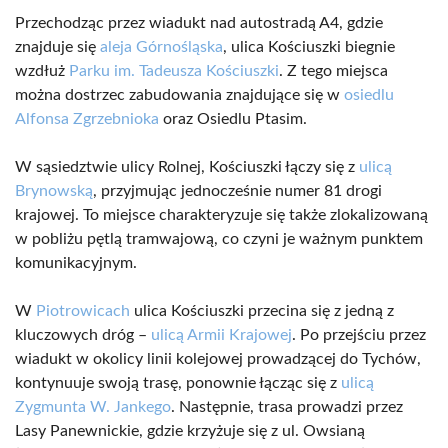
Przechodząc przez wiadukt nad autostradą A4, gdzie
znajduje się
aleja Górnośląska
, ulica Kościuszki biegnie
wzdłuż
Parku im. Tadeusza Kościuszki
. Z tego miejsca
można dostrzec zabudowania znajdujące się w
osiedlu
Alfonsa Zgrzebnioka
oraz Osiedlu Ptasim.
W sąsiedztwie ulicy Rolnej, Kościuszki łączy się z
ulicą
Brynowską
, przyjmując jednocześnie numer 81 drogi
krajowej. To miejsce charakteryzuje się także zlokalizowaną
w pobliżu pętlą tramwajową, co czyni je ważnym punktem
komunikacyjnym.
W
Piotrowicach
ulica Kościuszki przecina się z jedną z
kluczowych dróg –
ulicą Armii Krajowej
. Po przejściu przez
wiadukt w okolicy linii kolejowej prowadzącej do Tychów,
kontynuuje swoją trasę, ponownie łącząc się z
ulicą
Zygmunta W. Jankego
. Następnie, trasa prowadzi przez
Lasy Panewnickie, gdzie krzyżuje się z ul. Owsianą