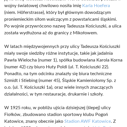
wojny światowej chwilowo nosiła imię
Karla Hoefera
(niem. Höferstrasse), który był głównym dowodzącym
proniemieckim siłom walczącym z powstańcami śląskimi.
Po wojnie przywrócono nazwę Tadeusza Kościuszki, a ulica
została wydłużona aż do granicy z Mikołowem.
W latach międzywojennych przy ulicy Tadeusza Kościuszki
miały swoje siedziby różne instytucje, takie jak jadalnia
Pawła Wielocha (numer 1), spółka budowlana Karola Korna
(numer 42) czy biuro Huty Poldi (ul. T. Kościuszki 22).
Ponadto, na tym odcinku znalazły się biura techniczne
Szmidt i Stiebing (numer 45), Śląskie Kamieniołomy Sp. z
o.o. (ul. T. Kościuszki 1a), oraz wiele innych znaczących
działalności, w tym restauracje, drukarnie i szkoły.
W 1925 roku, w pobliżu ujścia dzisiejszej (ślepej) ulicy
Fiołków, zbudowano stadion sportowy klubu Pogoń
Katowice, znany obecnie jako
Stadion AWF Katowice
. Z