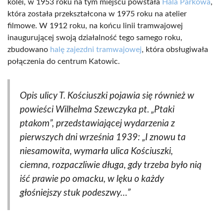
kolei, w 1953 roku na tym miejscu powstała
Hala Parkowa
,
która została przekształcona w 1975 roku na atelier
filmowe. W 1912 roku, na końcu linii tramwajowej
inaugurującej swoją działalność tego samego roku,
zbudowano
halę zajezdni tramwajowej
, która obsługiwała
połączenia do centrum Katowic.
Opis ulicy T. Kościuszki pojawia się również w
powieści Wilhelma Szewczyka pt. „Ptaki
ptakom”, przedstawiającej wydarzenia z
pierwszych dni września 1939: „I znowu ta
niesamowita, wymarła ulica Kościuszki,
ciemna, rozpaczliwie długa, gdy trzeba było nią
iść prawie po omacku, w lęku o każdy
głośniejszy stuk podeszwy…”