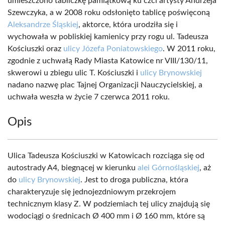
umieszczono tabliczkę pamiątkową ku czci artysty Andrzeja
Szewczyka, a w 2008 roku odsłonięto tablicę poświęconą
Aleksandrze Śląskiej
, aktorce, która urodziła się i
wychowała w pobliskiej kamienicy przy rogu ul. Tadeusza
Kościuszki oraz
ulicy Józefa Poniatowskiego
. W 2011 roku,
zgodnie z uchwałą Rady Miasta Katowice nr VIII/130/11,
skwerowi u zbiegu ulic T. Kościuszki i
ulicy Brynowskiej
nadano nazwę plac Tajnej Organizacji Nauczycielskiej, a
uchwała weszła w życie 7 czerwca 2011 roku.
Opis
Ulica Tadeusza Kościuszki w Katowicach rozciąga się od
autostrady A4, biegnącej w kierunku
alei Górnośląskiej
, aż
do
ulicy Brynowskiej
. Jest to droga publiczna, która
charakteryzuje się jednojezdniowym przekrojem
technicznym klasy Z. W podziemiach tej ulicy znajdują się
wodociągi o średnicach Ø 400 mm i Ø 160 mm, które są