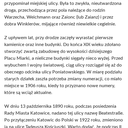
przypominał miejskiej ulicy. Była to zwykła, nieutwardzona
droga, przechodząca przez pola należące do rodzin
Warzecha, Weichmann oraz Zaionc (lub Zaianz) i przez
dobra Winklerów, mijające również niewielkie cegielnie.
Z upływem lat, przy drodze zaczęły wyrastać pierwsze
kamienice oraz inne budynki. Do końca XIX wieku zdołano
stworzyć zwartą zabudowę do wysokości dzisiejszego
Placu Miarki, a nieliczne budynki sięgały nieco wyżej. Przed
wybuchem I wojny światowej, ciąg ulicy rozciągał się aż do
obecnego odcinka ulicy Poniatowskiego. W miarę podziału
starych działek zaszła potrzeba zmiany numeracji, co miało
miejsce w 1906 roku, kiedy to przyznano nowe numery,
które są wciąż aktualne.
W dniu 13 października 1890 roku, podczas posiedzenia
Rady Miasta Katowice, nadano tej ulicy nazwę Beatestraße.
Po przyłączeniu Katowic do Polski w 1922 roku, zmieniono
ją na ulicę Tadeusza Kościuszki. Warto dodać, że podczas II