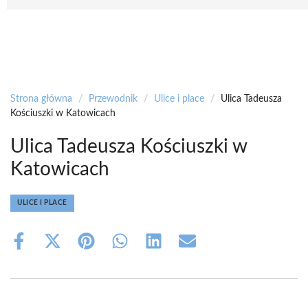
Strona główna
/
Przewodnik
/
Ulice i place
/
Ulica Tadeusza
Kościuszki w Katowicach
Ulica Tadeusza Kościuszki w
Katowicach
ULICE I PLACE
Share
Share
Share
Share
Share
Share
on
on
on
on
on
on
Facebook
X
Pinterest
WhatsApp
LinkedIn
Email
(Twitter)