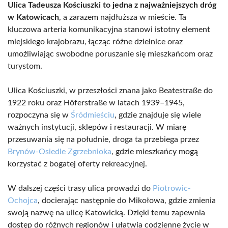
Ulica Tadeusza Kościuszki to jedna z najważniejszych dróg
w Katowicach
, a zarazem najdłuższa w mieście. Ta
kluczowa arteria komunikacyjna stanowi istotny element
miejskiego krajobrazu, łącząc różne dzielnice oraz
umożliwiając swobodne poruszanie się mieszkańcom oraz
turystom.
Ulica Kościuszki, w przeszłości znana jako Beatestraße do
1922 roku oraz Höferstraße w latach 1939–1945,
rozpoczyna się w
Śródmieściu
, gdzie znajduje się wiele
ważnych instytucji, sklepów i restauracji. W miarę
przesuwania się na południe, droga ta przebiega przez
Brynów-Osiedle Zgrzebnioka
, gdzie mieszkańcy mogą
korzystać z bogatej oferty rekreacyjnej.
W dalszej części trasy ulica prowadzi do
Piotrowic-
Ochojca
, docierając następnie do Mikołowa, gdzie zmienia
swoją nazwę na ulicę Katowicką. Dzięki temu zapewnia
dostęp do różnych regionów i ułatwia codzienne życie w