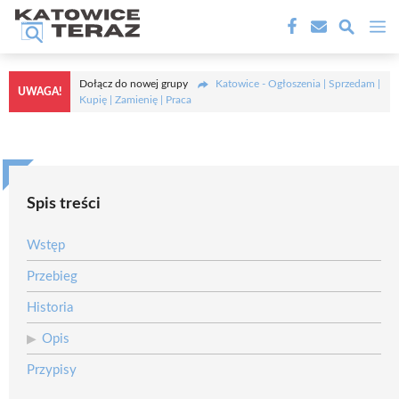
Przejdź
M
do
treści
Dołącz do nowej grupy
Katowice - Ogłoszenia | Sprzedam |
UWAGA!
Kupię | Zamienię | Praca
Spis treści
Wstęp
Przebieg
Historia
Opis
Przypisy