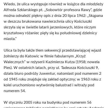
Wiedo, że ulica występuje również w książce dla młodzieży
Alfreda Szklarskiego pt. „Sobowtór profesora Rawy”, gdzie
można odnaleźć piękny opis z dnia 20 lipca 1962: „Skąpana
w deszczu brukowana nawierzchnia ulicy Kościuszki
skrzyła się w świetle latarń jarzeniowych, które niczym
kryształowy różaniec pięły się ku południowej dzielnicy
miasta.”
Ulica ta była także tłem sekwencji przedstawiającej wjazd
żołnierzy do Katowic w filmie fabularnym „Krzyż
Walecznych” w reżyserii Kazimierza Kutza (1958; nowela
Pies). W ostatnich latach, przy ul. Tadeusza Kościuszki 9,
działa biuro podróży Juwentur, natomiast pod numerem 2
od 1945 roku znajduje się zakład optyczny; w 1963 roku z
kolei uruchomiono wytwórnię balustrad i witraży pod
numerem 54.
W styczniu 2005 roku na budynku pod numerem 56