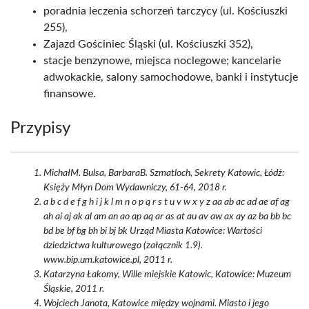
poradnia leczenia schorzeń tarczycy (ul. Kościuszki
255),
Zajazd Gościniec Śląski (ul. Kościuszki 352),
stacje benzynowe, miejsca noclegowe; kancelarie
adwokackie, salony samochodowe, banki i instytucje
finansowe.
Przypisy
MichałM. Bulsa, BarbaraB. Szmatloch, Sekrety Katowic, Łódź:
Księży Młyn Dom Wydawniczy, 61-64, 2018 r.
a b c d e f g h i j k l m n o p q r s t u v w x y z aa ab ac ad ae af ag
ah ai aj ak al am an ao ap aq ar as at au av aw ax ay az ba bb bc
bd be bf bg bh bi bj bk Urząd Miasta Katowice: Wartości
dziedzictwa kulturowego (załącznik 1.9).
www.bip.um.katowice.pl, 2011 r.
Katarzyna Łakomy, Wille miejskie Katowic, Katowice: Muzeum
Śląskie, 2011 r.
Wojciech Janota, Katowice między wojnami. Miasto i jego