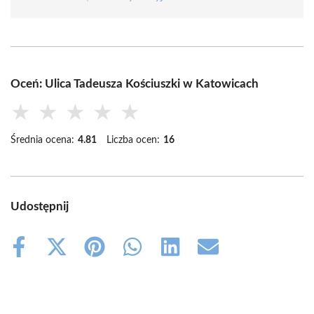
Oceń: Ulica Tadeusza Kościuszki w Katowicach
★
★
★
★
★
Średnia ocena:
4.81
Liczba ocen:
16
Udostępnij
Share
Share
Share
Share
Share
Share
on
on
on
on
on
on
Facebook
X
Pinterest
WhatsApp
LinkedIn
Email
(Twitter)