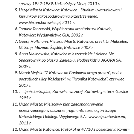
sprawy 1922-1939. Łódź: Księży Młyn, 2010 r.
Urząd Miasta Katowice: Katowice - Studium uwarunkowań i
kierunków zagospodarowania przestrzennego.
www.bip.um.katowice.pl, 2011 r.
Tomasz Taczewski, Współczesna architektura Katowic,
Katowice: Wydawnictwo GIA, 2002 r.
Georg Hoffmann, Historia Miasta Katowice, przeł. D. Makselon,
M. Skop, Muzeum Śląskie, Katowice 2003 r.
Anna Malinowska, Katowice mieszczańskie i zielone. W:
Spacerownik po Śląsku, Zagłębiu i Podbeskidziu. AGORA SA,
2009 r.
Marek Wojcik: "Z Katowic do Brwinowa droga prosta", czyli o
początkach ulicy Kościuszki, w: "Kronika Katowicka", czerwiec
2017 r.
J. Lipońska-Sajdak, Katowice wczoraj. Kattowiz gestern, Gliwice
1995 r.
Urząd Miasta: Miejscowy plan zagospodarowania
przestrzennego w obszarze fragmentu terenu górniczego
Katowickiego Holdingu Węglowego S.A., www.bip.katowice.eu,
2011 r.
Urząd Miasta Katowice: Protokół nr 47/10 z posiedzenia Komisji