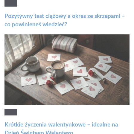
Pozytywny test ciążowy a okres ze skrzepami –
co powinieneś wiedzieć?
Krótkie życzenia walentynkowe – idealne na
Dzień Świętego Walentego