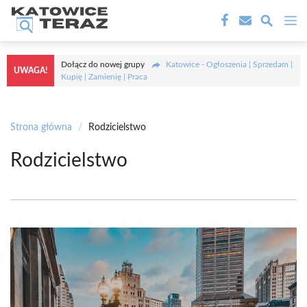
Przejdź
M
do
treści
Dołącz do nowej grupy
Katowice - Ogłoszenia | Sprzedam |
UWAGA!
Kupię | Zamienię | Praca
Strona główna
/
Rodzicielstwo
Rodzicielstwo