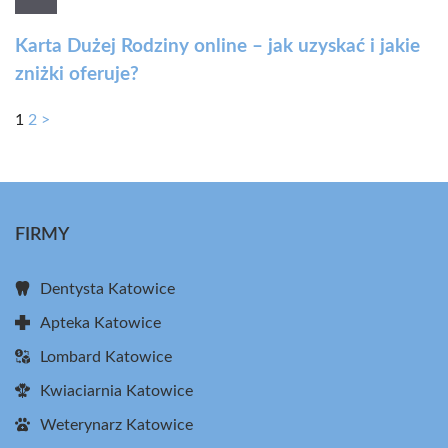
Karta Dużej Rodziny online – jak uzyskać i jakie
zniżki oferuje?
1
2
>
FIRMY
Dentysta Katowice
Apteka Katowice
Lombard Katowice
Kwiaciarnia Katowice
Weterynarz Katowice