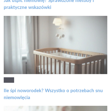
Jak uśpić niemowlę? Sprawdzone metody i
praktyczne wskazówki
Ile śpi noworodek? Wszystko o potrzebach snu
niemowlęcia