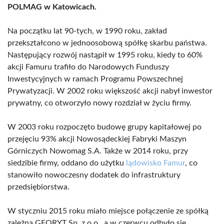
POLMAG w Katowicach.
Na początku lat 90-tych, w 1990 roku, zakład
przekształcono w jednoosobową spółkę skarbu państwa.
Następujący rozwój nastąpił w 1995 roku, kiedy to 60%
akcji Famuru trafiło do Narodowych Funduszy
Inwestycyjnych w ramach Programu Powszechnej
Prywatyzacji. W 2002 roku większość akcji nabył inwestor
prywatny, co otworzyło nowy rozdział w życiu firmy.
W 2003 roku rozpoczęto budowę grupy kapitałowej po
przejęciu 93% akcji Nowosądeckiej Fabryki Maszyn
Górniczych Nowomag S.A. Także w 2014 roku, przy
siedzibie firmy, oddano do użytku
lądowisko Famur
, co
stanowiło nowoczesny dodatek do infrastruktury
przedsiębiorstwa.
W styczniu 2015 roku miało miejsce połączenie ze spółką
zależną GEORYT Sp. z o.o., a w czerwcu odbyło się