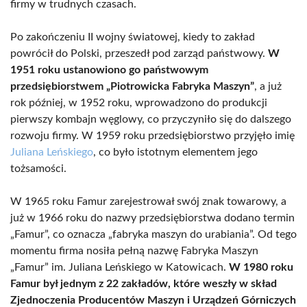
firmy w trudnych czasach.
Po zakończeniu II wojny światowej, kiedy to zakład
powrócił do Polski, przeszedł pod zarząd państwowy.
W
1951 roku ustanowiono go państwowym
przedsiębiorstwem „Piotrowicka Fabryka Maszyn”
, a już
rok później, w 1952 roku, wprowadzono do produkcji
pierwszy kombajn węglowy, co przyczyniło się do dalszego
rozwoju firmy. W 1959 roku przedsiębiorstwo przyjęło imię
Juliana Leńskiego
, co było istotnym elementem jego
tożsamości.
W 1965 roku Famur zarejestrował swój znak towarowy, a
już w 1966 roku do nazwy przedsiębiorstwa dodano termin
„Famur”, co oznacza „fabryka maszyn do urabiania”. Od tego
momentu firma nosiła pełną nazwę Fabryka Maszyn
„Famur” im. Juliana Leńskiego w Katowicach.
W 1980 roku
Famur był jednym z 22 zakładów, które weszły w skład
Zjednoczenia Producentów Maszyn i Urządzeń Górniczych