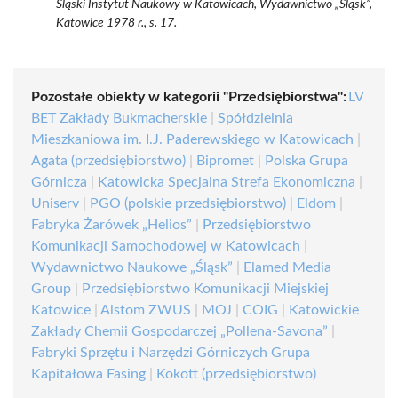
Śląski Instytut Naukowy w Katowicach, Wydawnictwo „Śląsk”,
Katowice 1978 r., s. 17.
Pozostałe obiekty w kategorii "Przedsiębiorstwa":
LV
BET Zakłady Bukmacherskie
|
Spółdzielnia
Mieszkaniowa im. I.J. Paderewskiego w Katowicach
|
Agata (przedsiębiorstwo)
|
Bipromet
|
Polska Grupa
Górnicza
|
Katowicka Specjalna Strefa Ekonomiczna
|
Uniserv
|
PGO (polskie przedsiębiorstwo)
|
Eldom
|
Fabryka Żarówek „Helios”
|
Przedsiębiorstwo
Komunikacji Samochodowej w Katowicach
|
Wydawnictwo Naukowe „Śląsk”
|
Elamed Media
Group
|
Przedsiębiorstwo Komunikacji Miejskiej
Katowice
|
Alstom ZWUS
|
MOJ
|
COIG
|
Katowickie
Zakłady Chemii Gospodarczej „Pollena-Savona”
|
Fabryki Sprzętu i Narzędzi Górniczych Grupa
Kapitałowa Fasing
|
Kokott (przedsiębiorstwo)