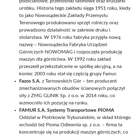
podścianowe, przenośniki taśmowe oraz kruszarki
urobku. Historia tego zakładu sięga 1951 roku, kiedy
to jako Nowosądeckie Zakłady Przemysłu
Terenowego produkowano sprzęt rolniczy oraz
prowadzono działalność w zakresie druku i
stolarstwa. W 1976 roku fabryka przyjęła nową
nazwę – Nowosądecka Fabryka Urządzeń
Górniczych NOWOMAG i rozpoczęła produkcję
maszyn dla górnictwa. W 1992 roku zakład
przeszedł przekształcenie w spółkę akcyjną, a na
koniec 2003 roku stał się częścią grupy Famur.
Fazos S.A.
z Tarnowskich Gór – ten producent
zmechanizowanych obudów ścianowych połączył
siły z ZMG GLINIK Sp. z o.o. w 2014 roku, co
wzmocniło ich pozycję na rynku.
FAMUR S.A. Systemy Transportowe PIOMA
Oddział w Piotrkowie Trybunalskim, w skład którego
wchodzi też Pioma Odlewnia sp. z o.o. – firma ta
koncentruje się na produkcji maszyn górniczych, co