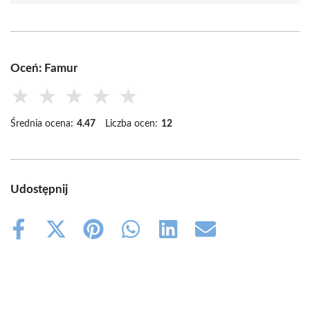
Oceń: Famur
★
★
★
★
★
Średnia ocena:
4.47
Liczba ocen:
12
Udostępnij
Share
Share
Share
Share
Share
Share
on
on
on
on
on
on
Facebook
X
Pinterest
WhatsApp
LinkedIn
Email
(Twitter)