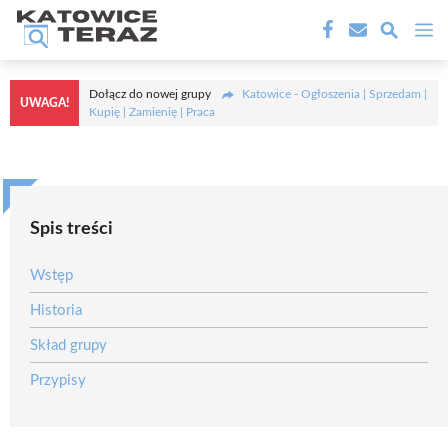
Przejdź
M
do
treści
Dołącz do nowej grupy
Katowice - Ogłoszenia | Sprzedam |
UWAGA!
Kupię | Zamienię | Praca
Spis treści
Wstęp
Historia
Skład grupy
Przypisy