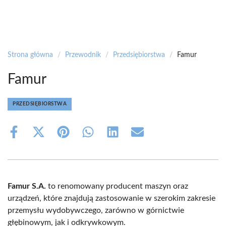
Strona główna
/
Przewodnik
/
Przedsiębiorstwa
/
Famur
Famur
PRZEDSIĘBIORSTWA
Share
Share
Share
Share
Share
Share
on
on
on
on
on
on
Facebook
X
Pinterest
WhatsApp
LinkedIn
Email
(Twitter)
Famur S.A.
to renomowany producent maszyn oraz
urządzeń, które znajdują zastosowanie w szerokim zakresie
przemysłu wydobywczego, zarówno w górnictwie
głębinowym, jak i odkrywkowym.