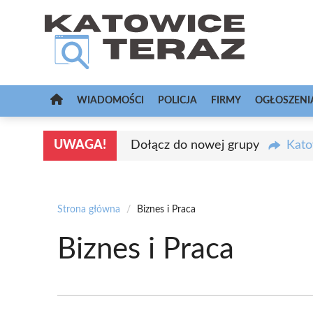
Przejdź
do
treści
WIADOMOŚCI
POLICJA
FIRMY
OGŁOSZENI
UWAGA!
Dołącz do nowej grupy
Kato
Strona główna
/
Biznes i Praca
Biznes i Praca