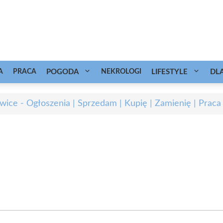
A
PRACA
POGODA
NEKROLOGI
LIFESTYLE
DL
wice - Ogłoszenia | Sprzedam | Kupię | Zamienię | Praca