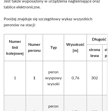
Jest także wyposażony w urządzenia nagłaśniające oraz
tablice elektroniczne.
Poniżej znajduje się szczegółowy wykaz wszystkich
peronów na stacji:
Długość [m
Numer
Numer
Wysokość
linii
Typ
strona
str
peronu
[m]
kolejowej
lewa
pr
peron
1
1
wyspowy
0,76
302
3
wysoki
peron