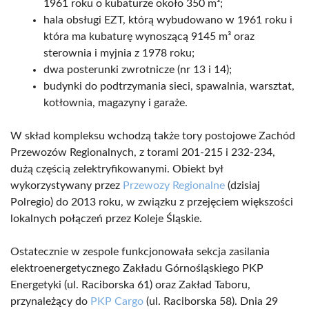
1961 roku o kubaturze około 350 m³;
hala obsługi EZT, którą wybudowano w 1961 roku i
która ma kubaturę wynoszącą 9145 m³ oraz
sterownia i myjnia z 1978 roku;
dwa posterunki zwrotnicze (nr 13 i 14);
budynki do podtrzymania sieci, spawalnia, warsztat,
kotłownia, magazyny i garaże.
W skład kompleksu wchodzą także tory postojowe Zachód
Przewozów Regionalnych, z torami 201-215 i 232-234,
dużą częścią zelektryfikowanymi. Obiekt był
wykorzystywany przez
Przewozy Regionalne
(dzisiaj
Polregio) do 2013 roku, w związku z przejęciem większości
lokalnych połączeń przez Koleje Śląskie.
Ostatecznie w zespole funkcjonowała sekcja zasilania
elektroenergetycznego Zakładu Górnośląskiego PKP
Energetyki (ul. Raciborska 61) oraz Zakład Taboru,
przynależący do
PKP Cargo
(ul. Raciborska 58). Dnia 29