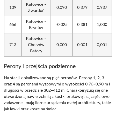
Katowice –
139
0,090
0,379
0,937
Zwardoń
Katowice –
656
-0,025
0,381
1,000
Brynów
Katowice –
713
Chorzów
0,000
0,001
0,001
Batory
Perony i przejścia podziemne
Na stacji zlokalizowane są pięć peronów. Perony 1, 2, 3
oraz 4 są peronami wyspowymi o wysokości 0,76–0,90 m i
długości w przedziale 302–412 m. Charakteryzują się one
utwardzoną nawierzchnią z kostki brukowej, są częściowo
zadaszone i mają liczne urządzenia małej architektury, takie
jak ławki oraz kosze na śmieci.