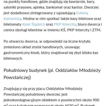
na punkty handlowe, gdzie znajdują się kawiarnie, bary,
saloniki prasowe, apteka, bankomat oraz kantor. Dworzec
jest dodatkowo zintegrowany z sąsiadującą
Galerią
Katowicką
. Można w nim spotkać także kasy biletowe oraz
biletomaty
Kolei Śląskich
oraz
PKP Intercity
, biuro dworca i
centra obsługi klientów w imieniu KŚ, PKP Intercity i ZTM.
Po otwarciu dworca, w odpowiedzi na liczne krytyki,
zmieniono układ stoisk handlowych, usuwając
gastronomiczny kiosk, który znajdował się zbyt blisko kas
biletowych.
Południowy budynek (pl. Oddziałów Młodzieży
Powstańczej)
Znajdujący się przy placu Oddziałów Młodzieży
Powstańczej południowy dworzec jest
jednokondygnacyjnym obiektem o powierzchni około 900
m² oraz kubaturze wynoszącej około 6020 m³. Budynek,