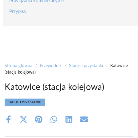
Powiązania komunikacyjne
Przypisy
Strona główna
/
Przewodnik
/
Stacje i przystanki
/
Katowice
(stacja kolejowa)
Katowice (stacja kolejowa)
STACJE I PRZYSTANKI
Share
Share
Share
Share
Share
Share
on
on
on
on
on
on
Facebook
X
Pinterest
WhatsApp
LinkedIn
Email
(Twitter)