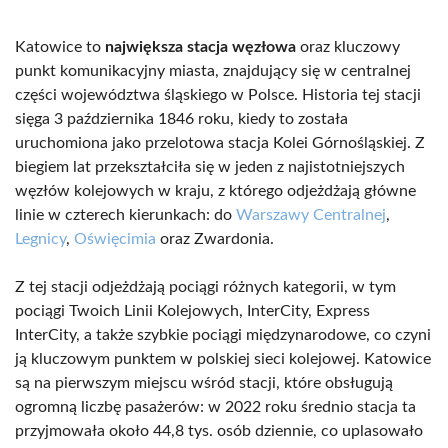
Katowice to
największa stacja węzłowa
oraz kluczowy
punkt komunikacyjny miasta, znajdujący się w centralnej
części województwa śląskiego w Polsce. Historia tej stacji
sięga 3 października 1846 roku, kiedy to została
uruchomiona jako przelotowa stacja Kolei Górnośląskiej. Z
biegiem lat przekształciła się w jeden z najistotniejszych
węzłów kolejowych w kraju, z którego odjeżdżają główne
linie w czterech kierunkach: do
Warszawy Centralnej
,
Legnicy
,
Oświęcimia
oraz Zwardonia.
Z tej stacji odjeżdżają pociągi różnych kategorii, w tym
pociągi Twoich Linii Kolejowych, InterCity, Express
InterCity, a także szybkie pociągi międzynarodowe, co czyni
ją kluczowym punktem w polskiej sieci kolejowej. Katowice
są na pierwszym miejscu wśród stacji, które obsługują
ogromną liczbę pasażerów: w 2022 roku średnio stacja ta
przyjmowała około 44,8 tys. osób dziennie, co uplasowało