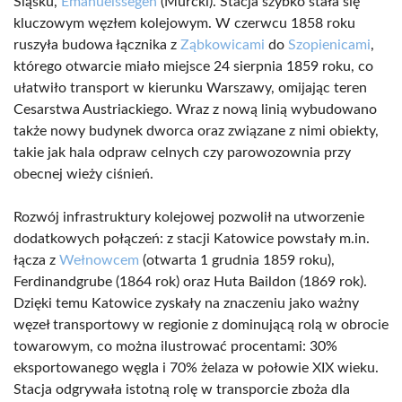
Śląsku,
Emanuelssegen
(Murcki). Stacja szybko stała się
kluczowym węzłem kolejowym. W czerwcu 1858 roku
ruszyła budowa łącznika z
Ząbkowicami
do
Szopienicami
,
którego otwarcie miało miejsce 24 sierpnia 1859 roku, co
ułatwiło transport w kierunku Warszawy, omijając teren
Cesarstwa Austriackiego. Wraz z nową linią wybudowano
także nowy budynek dworca oraz związane z nimi obiekty,
takie jak hala odpraw celnych czy parowozownia przy
obecnej wieży ciśnień.
Rozwój infrastruktury kolejowej pozwolił na utworzenie
dodatkowych połączeń: z stacji Katowice powstały m.in.
łącza z
Wełnowcem
(otwarta 1 grudnia 1859 roku),
Ferdinandgrube (1864 rok) oraz Huta Baildon (1869 rok).
Dzięki temu Katowice zyskały na znaczeniu jako ważny
węzeł transportowy w regionie z dominującą rolą w obrocie
towarowym, co można ilustrować procentami: 30%
eksportowanego węgla i 70% żelaza w połowie XIX wieku.
Stacja odgrywała istotną rolę w transporcie zboża dla