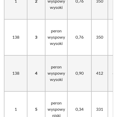
1
2
wyspowy
0,76
350
3
wysoki
peron
138
3
wyspowy
0,76
350
3
wysoki
peron
138
4
wyspowy
0,90
412
4
wysoki
peron
1
5
wyspowy
0,34
331
1
niski