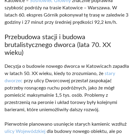
Katowice –
Sosnowiec Główny
znacznie poprawiła
szybkość podróży na trasie Katowice – Warszawa. W
latach 60. ekspres Górnik pokonywał tę trasę w zaledwie 3
godziny i 27 minut przy średniej prędkości 92,2 km/h.
Przebudowa stacji i budowa
brutalistycznego dworca (lata 70. XX
wieku)
Decyzja o budowie nowego dworca w Katowicach zapadła
w latach 50. XX wieku, kiedy to zrozumiano, że
stary
dworzec
przy ulicy Dworcowej przestał zaspokajać
potrzeby rosnącego ruchu podróżnych, jako że mógł
pomieścić maksymalnie 1,5 tys. osób. Problemy z
przestrzenią na peronie i układ torowy były kolejnymi
barierami, które uniemożliwiły dalszy rozwój.
Pierwotnie planowano usunięcie starych kamienic wzdłuż
ulicy Wojewódzkiej
dla budowy nowego obiektu, ale po