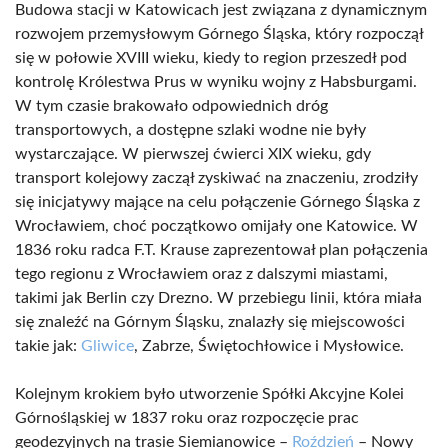
Budowa stacji w Katowicach jest związana z dynamicznym
rozwojem przemysłowym Górnego Śląska, który rozpoczął
się w połowie XVIII wieku, kiedy to region przeszedł pod
kontrolę Królestwa Prus w wyniku wojny z Habsburgami.
W tym czasie brakowało odpowiednich dróg
transportowych, a dostępne szlaki wodne nie były
wystarczające. W pierwszej ćwierci XIX wieku, gdy
transport kolejowy zaczął zyskiwać na znaczeniu, zrodziły
się inicjatywy mające na celu połączenie Górnego Śląska z
Wrocławiem, choć początkowo omijały one Katowice. W
1836 roku radca F.T. Krause zaprezentował plan połączenia
tego regionu z Wrocławiem oraz z dalszymi miastami,
takimi jak Berlin czy Drezno. W przebiegu linii, która miała
się znaleźć na Górnym Śląsku, znalazły się miejscowości
takie jak:
Gliwice
, Zabrze, Świętochłowice i Mysłowice.
Kolejnym krokiem było utworzenie Spółki Akcyjne Kolei
Górnośląskiej w 1837 roku oraz rozpoczęcie prac
geodezyjnych na trasie Siemianowice –
Roździeń
– Nowy