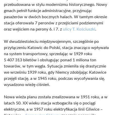
przebudowana w stylu modernizmu historycznego. Nowy
gmach pełnił funkcje administracyjne, przyjmując
pasażerów w dwóch bocznych halach. W tamtym okresie
stacja oferowała 7 peronów z przejściami podziemnymi
oraz wejściem na perony 6. i 7. z
ulicy T. Kościuszki
.
W dwudziestoleciu międzywojennym, szczególnie po
przyłączeniu Katowic do Polski, stacja znacząco wpływała
na system transportowy, sprzedając w 1929 roku
5 407 313 biletów i obsługując ponad 1 miliona ton
towarów, w tym węgla. Sytuacja zmieniła się drastycznie
we wrześniu 1939 roku, gdy Niemcy zdobijając Katowice
przejęli stację, a w 1945 roku, podczas wycofywania się,
wysadzono wieżę ciśnień.
Nowa wieża planu została zrealizowana w 1951 roku, a w
latach 50. XX wieku stacja wzbogaciła się o pociągi
elektryczne, a w 1957 roku elektryfikacja linii Gliwice –