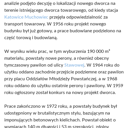
analizie podjęto decyzję o lokalizacji nowego dworca na
terenie istniejącego dworca towarowego, od kiedy stacja
Katowice Muchowiec
przejęła odpowiedzialność za
transport towarowy. W 1956 roku projekt nowego
budynku był już gotowy, a prace budowlane podzielono na
część torową i budowlaną.
W wyniku wielu prac, w tym wyburzenia 190 000 m³
materiału, powstały nowe perony, a również obecny
tymczasowy pawilon od ulicy
Stawowej
. W 1964 roku do
użytku oddano zachodnie przejście podziemne oraz pawilon
przy placu Oddziałów Młodzieży Powstańczej, a w 1968
roku oddano do użytku ostatnie perony i pawilony. W 1959
roku ogłoszony został konkurs na nowy projekt dworca.
Prace zakończono w 1972 roku, a powstały budynek był
udostępniony w brutalistycznym stylu, bazującym na
imponujących betonowych kielichach. Powstał obiekt o
wymiarach 140 m długości i 53 m szerokości, zdolny