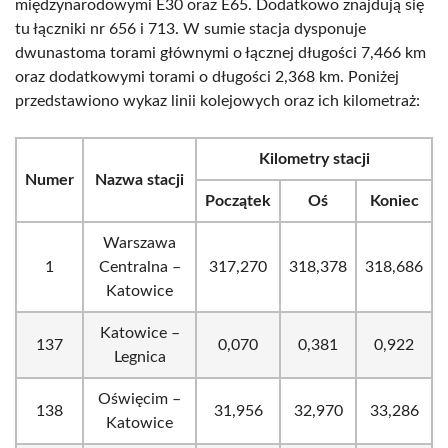
międzynarodowymi E30 oraz E65. Dodatkowo znajdują się
tu łączniki nr 656 i 713. W sumie stacja dysponuje
dwunastoma torami głównymi o łącznej długości 7,466 km
oraz dodatkowymi torami o długości 2,368 km. Poniżej
przedstawiono wykaz linii kolejowych oraz ich kilometraż:
Kilometry stacji
Numer
Nazwa stacji
Początek
Oś
Koniec
Warszawa
1
Centralna –
317,270
318,378
318,686
Katowice
Katowice –
137
0,070
0,381
0,922
Legnica
Oświęcim –
138
31,956
32,970
33,286
Katowice