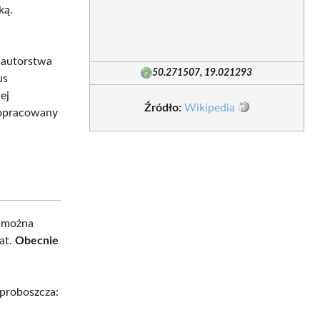
ką.
 autorstwa
50.271507, 19.021293
us
ej
Źródło:
Wikipedia
 opracowany
e można
at.
Obecnie
 proboszcza: