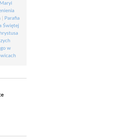
 Maryi
enienia
h
|
Parafia
a Świętej
Chrystusa
szych
ego w
owicach
ce