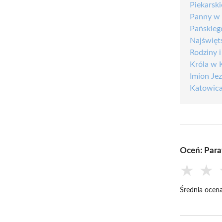
Piekarsk
Panny w
Pańskieg
Najświęt
Rodziny 
Króla w 
Imion Je
Katowic
Oceń: Para
★
★
Średnia ocena