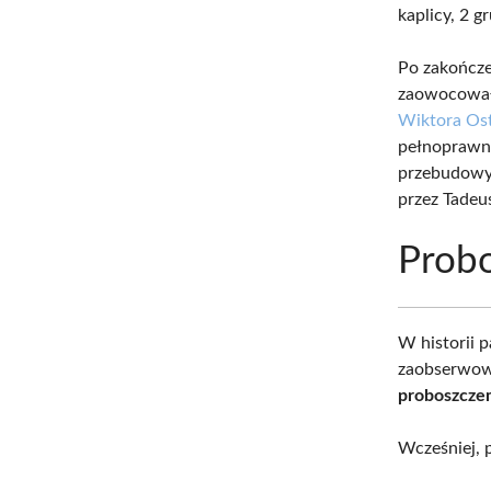
kaplicy, 2 
Po zakończe
zaowocowało
Wiktora Ost
pełnoprawne
przebudowy,
przez Tadeu
Prob
W historii 
zaobserwowa
proboszczem
Wcześniej, 