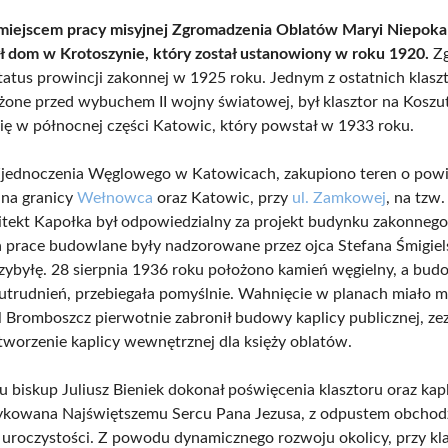
miejscem pracy misyjnej Zgromadzenia Oblatów Maryi Niepoka
ł dom w Krotoszynie, który został ustanowiony w roku 1920.
Zg
status prowincji zakonnej w 1925 roku. Jednym z ostatnich klasz
ożone przed wybuchem II wojny światowej, był klasztor na Koszu
się w północnej części Katowic, który powstał w 1933 roku.
jednoczenia Węglowego w Katowicach, zakupiono teren o powi
 na granicy
Wełnowca
oraz Katowic, przy
ul. Zamkowej
, na tzw
itekt Kapołka był odpowiedzialny za projekt budynku zakonnego 
 a prace budowlane były nadzorowane przez ojca Stefana Śmigiel
rzybyłę. 28 sierpnia 1936 roku położono kamień węgielny, a bu
 utrudnień, przebiegała pomyślnie. Wahnięcie w planach miało m
il Bromboszcz pierwotnie zabronił budowy kaplicy publicznej, ze
stworzenie kaplicy wewnętrznej dla księży oblatów.
 biskup Juliusz Bieniek dokonał poświęcenia klasztoru oraz kapl
dykowana Najświętszemu Sercu Pana Jezusa, z odpustem obcho
o uroczystości. Z powodu dynamicznego rozwoju okolicy, przy kl