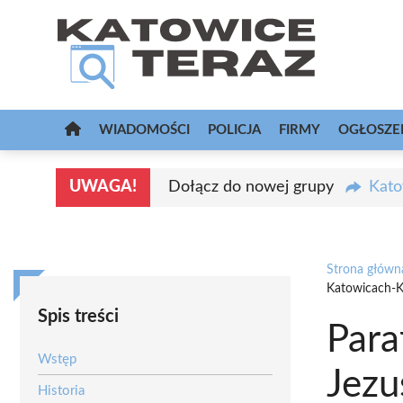
Przejdź
do
treści
WIADOMOŚCI
POLICJA
FIRMY
OGŁOSZE
UWAGA!
Dołącz do nowej grupy
Kato
Strona główn
Katowicach-K
Spis treści
Para
Wstęp
Jezu
Historia