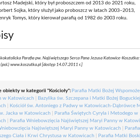
rtosz Madejski, który był proboszczem od 2013 do 2021 roku,
rbert Sojka, który służył jako proboszcz w latach 2003–2013,
nryk Tomys, który kierował parafią od 1982 do 2003 roku.
isy
okatolicka Parafia pw. Najświętszego Serca Pana Jezusa Katowice-Koszutka: 
i (pol.) www.koszutka.pl [dostęp 14.07.2011 r.]
 obiekty w kategorii "Kościoły":
Parafia Matki Bożej Wspomoże
h w Katowicach
|
Bazylika św. Szczepana i Matki Bożej Boguckie
ach
|
Kościół św. Antoniego z Padwy w Katowicach-Dąbrówce M
św. Jacka w Katowicach
|
Parafia Świętych Cyryla i Metodego w
ach
|
Parafia Wniebowzięcia Najświętszej Maryi Panny w Katow
Wniebowzięcia Najświętszej Maryi Panny w Katowicach
|
Parafi
szego Ciała i Krwi Chrystusa w Katowicach
|
Parafia Matki Bosk