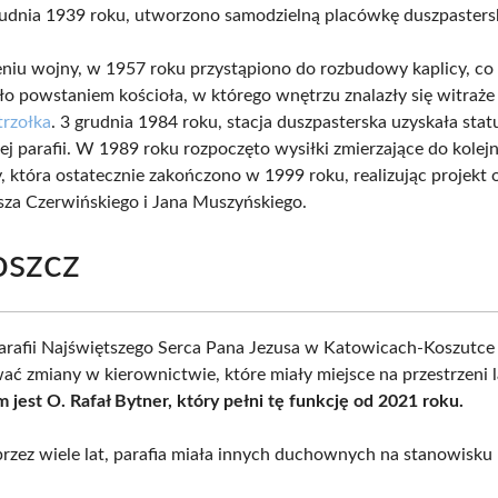
grudnia 1939 roku, utworzono samodzielną placówkę duszpasters
niu wojny, w 1957 roku przystąpiono do rozbudowy kaplicy, co
 powstaniem kościoła, w którego wnętrzu znalazły się witraże
rzołka
. 3 grudnia 1984 roku, stacja duszpasterska uzyskała stat
j parafii. W 1989 roku rozpoczęto wysiłki zmierzające do kolejn
 która ostatecznie zakończono w 1999 roku, realizując projekt
sza Czerwińskiego i Jana Muszyńskiego.
oszcz
parafii Najświętszego Serca Pana Jezusa w Katowicach-Koszutc
ć zmiany w kierownictwie, które miały miejsce na przestrzeni l
 jest O. Rafał Bytner, który pełni tę funkcję od 2021 roku.
przez wiele lat, parafia miała innych duchownych na stanowisku