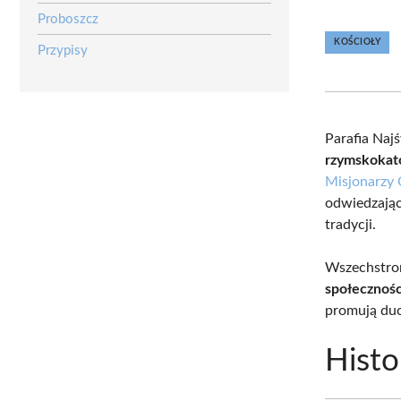
Proboszcz
KOŚCIOŁY
Przypisy
Parafia Naj
rzymskokat
Misjonarzy
odwiedzający
tradycji.
Wszechstron
społecznośc
promują du
Histo