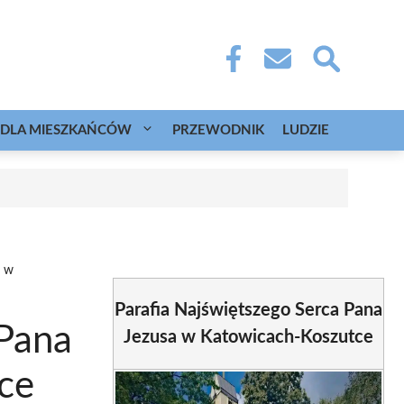
DLA MIESZKAŃCÓW
PRZEWODNIK
LUDZIE
a w
Parafia Najświętszego Serca Pana
 Pana
Jezusa w Katowicach-Koszutce
ce