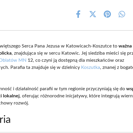
Share
Share
Share
Shar
on
on
on
on
Facebook
X
Pinterest
What
(Twitter)
świętszego Serca Pana Jezusa w Katowicach-Koszutce to
ważna 
olicka
, znajdująca się w sercu Katowic. Jej siedziba mieści się p
 Oblatów MN
12, co czyni ją dostępną dla mieszkańców oraz
ch. Parafia ta znajduje się w dzielnicy
Koszutka
, znanej z bogate
ność i działalność parafii w tym regionie przyczyniają się do
ws
i lokalnej
, oferując różnorodne inicjatywy, które integrują wiern
chowy rozwój.
ria