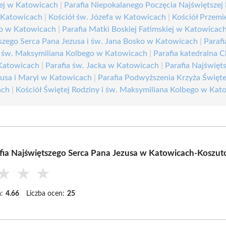
iej w Katowicach
|
Parafia Niepokalanego Poczęcia Najświętszej
 Katowicach
|
Kościół św. Józefa w Katowicach
|
Kościół Przemi
o w Katowicach
|
Parafia Matki Boskiej Fatimskiej w Katowicac
szego Serca Pana Jezusa i św. Jana Bosko w Katowicach
|
Parafi
i św. Maksymiliana Kolbego w Katowicach
|
Parafia katedralna 
Katowicach
|
Parafia św. Jacka w Katowicach
|
Parafia Najświęt
zusa i Maryi w Katowicach
|
Parafia Podwyższenia Krzyża Święt
ach
|
Kościół Świętej Rodziny i św. Maksymiliana Kolbego w Kat
fia Najświętszego Serca Pana Jezusa w Katowicach-Koszut
★
★
★
:
4.66
Liczba ocen:
25