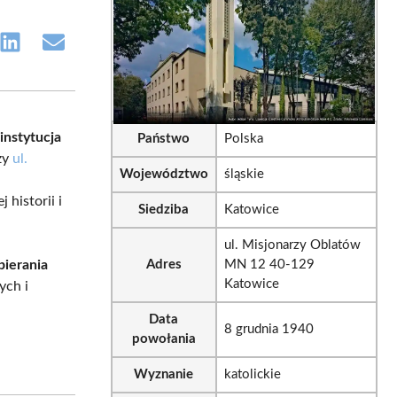
e
Share
Share
on
on
sApp
LinkedIn
Email
instytucja
Państwo
Polska
rzy
ul.
Województwo
śląskie
j historii i
Siedziba
Katowice
ul. Misjonarzy Oblatów
pierania
Adres
MN 12 40-129
Katowice
ych i
Data
8 grudnia 1940
powołania
Wyznanie
katolickie