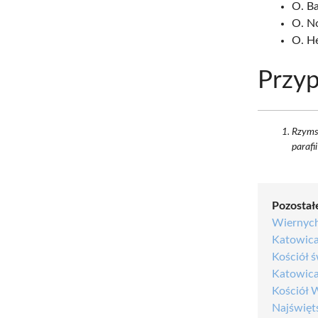
O. Ba
O. No
O. He
Przyp
Rzymsk
parafi
Pozostałe
Wiernyc
Katowic
Kościół 
Katowic
Kościół 
Najświęt