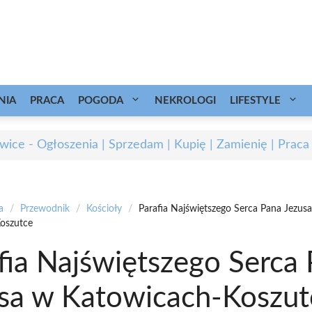
NIA
PRACA
POGODA
NEKROLOGI
LIFESTYLE
wice - Ogłoszenia | Sprzedam | Kupię | Zamienię | Praca
a
/
Przewodnik
/
Kościoły
/
Parafia Najświętszego Serca Pana Jezus
oszutce
fia Najświętszego Serca
sa w Katowicach-Koszut