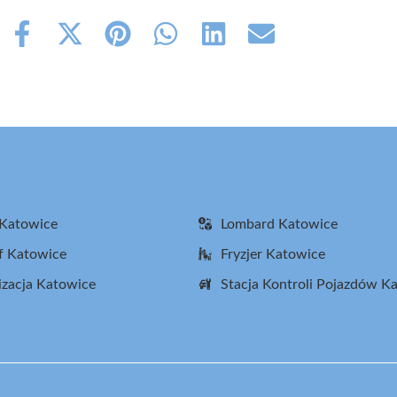
Share
Share
Share
Share
Share
Share
on
on
on
on
on
on
Facebook
X
Pinterest
WhatsApp
LinkedIn
Email
(Twitter)
 Katowice
Lombard Katowice
f Katowice
Fryzjer Katowice
zacja Katowice
Stacja Kontroli Pojazdów K