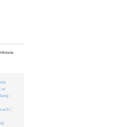
Historia
nia
j w
ałej
|
icach
|
a
iej