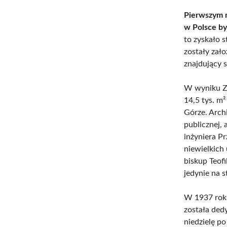
Pierwszym 
w Polsce by
to zyskało 
zostały zał
znajdujący 
W wyniku Z
14,5 tys. m²
Górze. Arch
publicznej,
inżyniera P
niewielkich
biskup Teof
jedynie na 
W 1937 roku
została de
niedzielę p