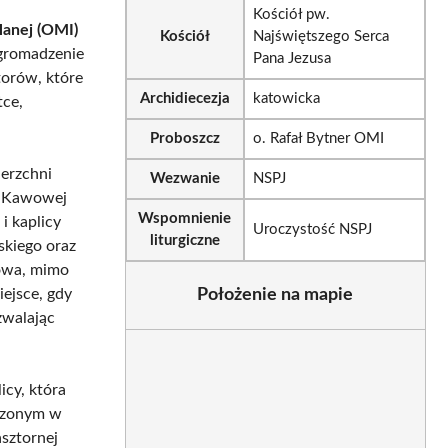
Kościół pw.
lanej (OMI)
Kościół
Najświętszego Serca
romadzenie
Pana Jezusa
torów, które
Archidiecezja
katowicka
tce,
Proboszcz
o. Rafał Bytner OMI
erzchni
Wezwanie
NSPJ
. Kawowej
Wspomnienie
i kaplicy
Uroczystość NSPJ
liturgiczne
skiego oraz
dowa, mimo
iejsce, gdy
Położenie na mapie
zwalając
icy, która
dzonym w
asztornej