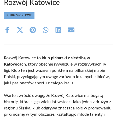
Rozwój Katowice
KLUBY SPORTOWE
Share
Share
Share
Share
Share
Share
on
on
on
on
on
on
Facebook
X
Pinterest
WhatsApp
LinkedIn
Email
(Twitter)
Rozwój Katowice to
klub piłkarski z siedzibą w
Katowicach
, który obecnie rywalizuje w rozgrywkach IV
ligi. Klub ten jest ważnym punktem na piłkarskiej mapie
Polski, przyciągającym uwagę zarówno lokalnych kibiców,
jak i pasjonatów sportu z całego kraju.
Warto zwrócić uwagę, że Rozwój Katowice ma bogatą
historię, która sięga wielu lat wstecz. Jako jedna z drużyn z
regionu Śląska, klub odgrywa znaczącą rolę w promowaniu
piłki nożnej w tym obszarze, kształtując młode talenty i