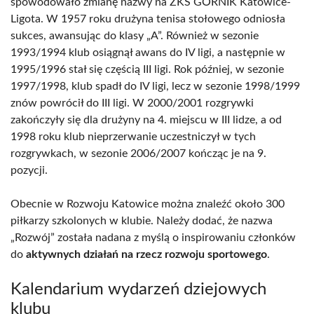
spowodowało zmianę nazwy na ZKS GÓRNIK Katowice-
Ligota. W 1957 roku drużyna tenisa stołowego odniosła
sukces, awansując do klasy „A”. Również w sezonie
1993/1994 klub osiągnął awans do IV ligi, a następnie w
1995/1996 stał się częścią III ligi. Rok później, w sezonie
1997/1998, klub spadł do IV ligi, lecz w sezonie 1998/1999
znów powrócił do III ligi. W 2000/2001 rozgrywki
zakończyły się dla drużyny na 4. miejscu w III lidze, a od
1998 roku klub nieprzerwanie uczestniczył w tych
rozgrywkach, w sezonie 2006/2007 kończąc je na 9.
pozycji.
Obecnie w Rozwoju Katowice można znaleźć około 300
piłkarzy szkolonych w klubie. Należy dodać, że nazwa
„Rozwój” została nadana z myślą o inspirowaniu członków
do
aktywnych działań na rzecz rozwoju sportowego
.
Kalendarium wydarzeń dziejowych
klubu