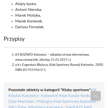
Alojzy Łysko,
Antoni Nieroba,
Marek Motyka,
Marek Koniarek,
Dariusz Fornalak.
Przypisy
KS ROZWÓJ Katowice – oficjalna strona internetowa.
www.rozwoj.info. [dostęp 21.01.2017 r.]
a b c Eugeniusz Błażyca, Klub Sportowy Rozwój Katowice. 2000.
ISBN 83-915446-0-5.
Pozostałe obiekty w kategorii "Kluby sportowe":
06
Kleofas Katowice
|
Katowicki Klub Karate Kyokushin
Dojo Machulec
|
Policyjny Klub Sportowy Katowice
|
MKS Pałac Młodzieży Katowice
|
Sokół AZS AWF