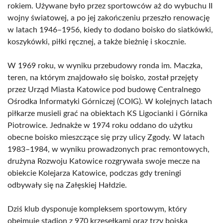
rokiem. Używane było przez sportowców aż do wybuchu II
wojny światowej, a po jej zakończeniu przeszło renowację
w latach 1946–1956, kiedy to dodano boisko do siatkówki,
koszykówki, piłki ręcznej, a także bieżnię i skocznie.
W 1969 roku, w wyniku przebudowy ronda im. Maczka,
teren, na którym znajdowało się boisko, został przejęty
przez Urząd Miasta Katowice pod budowę Centralnego
Ośrodka Informatyki Górniczej (COIG). W kolejnych latach
piłkarze musieli grać na obiektach KS Ligocianki i Górnika
Piotrowice. Jednakże w 1974 roku oddano do użytku
obecne boisko mieszczące się przy ulicy Zgody. W latach
1983–1984, w wyniku prowadzonych prac remontowych,
drużyna Rozwoju Katowice rozgrywała swoje mecze na
obiekcie Kolejarza Katowice, podczas gdy treningi
odbywały się na Załęskiej Hałdzie.
Dziś klub dysponuje kompleksem sportowym, który
obejmuje stadion z 970 krzesełkami oraz trzy boiska