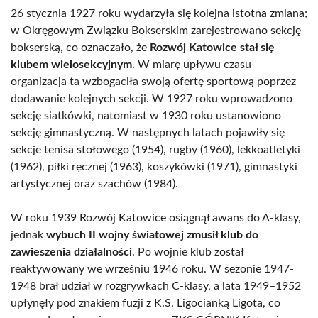
26 stycznia 1927 roku wydarzyła się kolejna istotna zmiana;
w Okręgowym Związku Bokserskim zarejestrowano sekcję
bokserską, co oznaczało, że
Rozwój Katowice stał się
klubem wielosekcyjnym
. W miarę upływu czasu
organizacja ta wzbogaciła swoją ofertę sportową poprzez
dodawanie kolejnych sekcji. W 1927 roku wprowadzono
sekcję siatkówki, natomiast w 1930 roku ustanowiono
sekcję gimnastyczną. W następnych latach pojawiły się
sekcje tenisa stołowego (1954), rugby (1960), lekkoatletyki
(1962), piłki ręcznej (1963), koszykówki (1971), gimnastyki
artystycznej oraz szachów (1984).
W roku 1939 Rozwój Katowice osiągnął awans do A-klasy,
jednak
wybuch II wojny światowej zmusił klub do
zawieszenia działalności
. Po wojnie klub został
reaktywowany we wrześniu 1946 roku. W sezonie 1947-
1948 brał udział w rozgrywkach C-klasy, a lata 1949–1952
upłynęły pod znakiem fuzji z K.S. Ligocianką Ligota, co