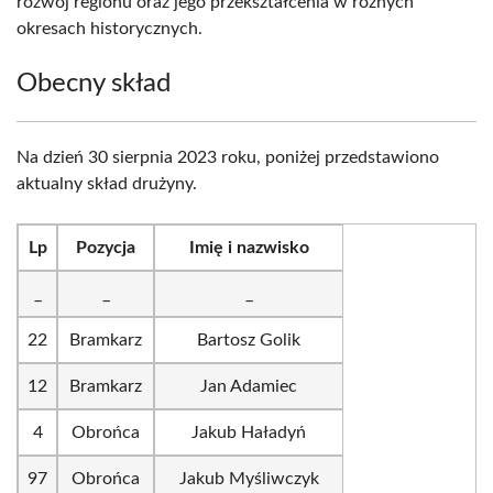
rozwój regionu oraz jego przekształcenia w różnych
okresach historycznych.
Obecny skład
Na dzień 30 sierpnia 2023 roku, poniżej przedstawiono
aktualny skład drużyny.
Lp
Pozycja
Imię i nazwisko
_
_
_
22
Bramkarz
Bartosz Golik
12
Bramkarz
Jan Adamiec
4
Obrońca
Jakub Haładyń
97
Obrońca
Jakub Myśliwczyk