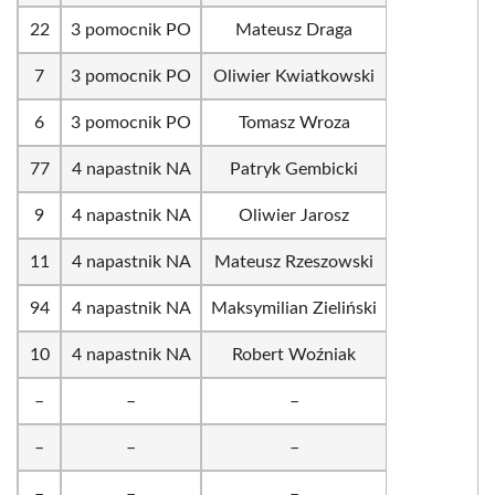
22
3 pomocnik PO
Mateusz Draga
7
3 pomocnik PO
Oliwier Kwiatkowski
6
3 pomocnik PO
Tomasz Wroza
77
4 napastnik NA
Patryk Gembicki
9
4 napastnik NA
Oliwier Jarosz
11
4 napastnik NA
Mateusz Rzeszowski
94
4 napastnik NA
Maksymilian Zieliński
10
4 napastnik NA
Robert Woźniak
–
–
–
–
–
–
–
–
–