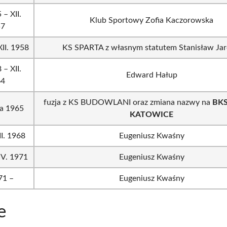
 – XII.
Klub Sportowy Zofia Kaczorowska
57
XII. 1958
KS SPARTA z własnym statutem Stanisław Jar
 – XII.
Edward Hałup
64
fuzja z KS BUDOWLANI oraz zmiana nazwy na
BKS
ia 1965
KATOWICE
II. 1968
Eugeniusz Kwaśny
 IV. 1971
Eugeniusz Kwaśny
71 –
Eugeniusz Kwaśny
e