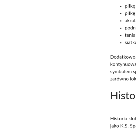
piłkę
piłkę
akro
podn
tenis
siat
Dodatkowo, 
kontynuować
symbolem sp
zarówno lok
Histo
Historia kl
jako K.S. S