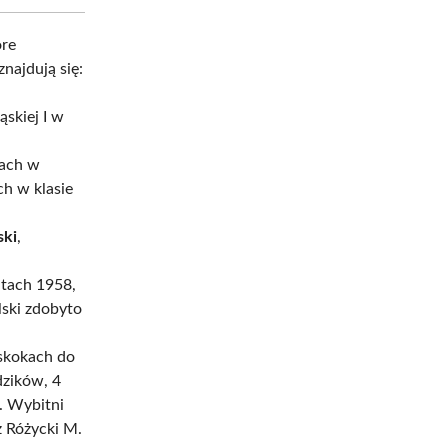
óre
najdują się:
ąskiej I w
iach w
h w klasie
ski
,
atach 1958,
lski zdobyto
 skokach do
dzików, 4
a. Wybitni
z Różycki M.