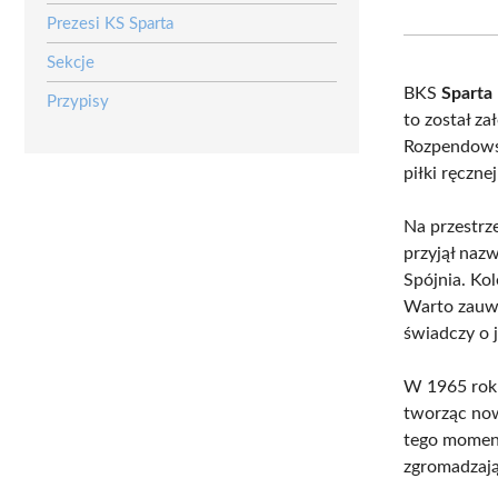
Prezesi KS Sparta
Sekcje
BKS
Sparta
Przypisy
to został z
Rozpendowsk
piłki ręcznej
Na przestrze
przyjął nazw
Spójnia. Ko
Warto zauwa
świadczy o 
W 1965 roku,
tworząc no
tego moment
zgromadzają