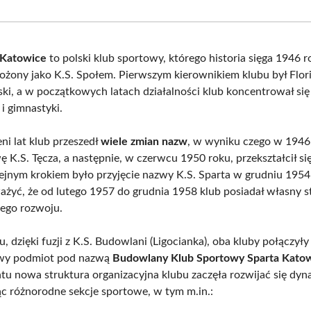
Facebook
X
Pinterest
What
(Twitter)
 Katowice
to polski klub sportowy, którego historia sięga 1946 r
ałożony jako K.S. Społem. Pierwszym kierownikiem klubu był Flor
i, a w początkowych latach działalności klub koncentrował się
 i gimnastyki.
ni lat klub przeszedł
wiele zmian nazw
, w wyniku czego w 1946
ę K.S. Tęcza, a następnie, w czerwcu 1950 roku, przekształcił si
lejnym krokiem było przyjęcie nazwy K.S. Sparta w grudniu 1954
żyć, że od lutego 1957 do grudnia 1958 klub posiadał własny st
jego rozwoju.
 dzięki fuzji z K.S. Budowlani (Ligocianka), oba kluby połączyły 
wy podmiot pod nazwą
Budowlany Klub Sportowy Sparta Kato
u nowa struktura organizacyjna klubu zaczęła rozwijać się dyn
c różnorodne sekcje sportowe, w tym m.in.: