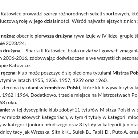
 Katowice prowadzi szereg różnorodnych sekcji sportowych, kt
luczową rolę w jego działalności. Wśród najważniejszych z nich z
 nożna:
obecnie
pierwsza drużyna
rywalizuje w IV lidze, grupie śl
nie 2023/24,
a drużyna
– Sparta II Katowice, brała udział w ligowych zmagan
ch 2006-2016, zdobywając doświadczenie we wszystkich sezonac
upie Katowice.
 ręczna:
klub może poszczycić się pięcioma tytułami
Mistrza Pol
ytymi w latach 1955, 1956, 1957, 1959 oraz 1960,
 czterema tytułami
wicemistrza Polski
, które klub wywalczył w l
 1962 i 1964. Dodatkowo, trzecie miejsce na Mistrzostwach Po
63 roku.
anie:
w tej dyscyplinie klub zdobył 11 tytułów Mistrza Polski w
 w młodzieżowych kategoriach, w tym 4 tytuły w kategorii mło
y w kategorii juniora młodszego oraz 3 tytuły w kategorii junior
nicy tacy jak Wrzeska, Sitnik K., Sułek B., Fabiś D., Puto A. ora