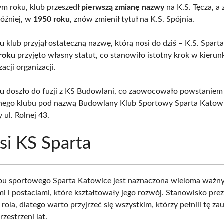
m roku, klub przeszedł
pierwszą zmianę nazwy
na K.S. Tęcza, a
później, w
1950 roku
, znów zmienił tytuł na K.S. Spójnia.
ku
klub przyjął ostateczną nazwę, którą nosi do dziś – K.S. Spart
roku
przyjęto własny statut, co stanowiło istotny krok w kierun
zacji organizacji.
ku
doszło do fuzji z KS Budowlani, co zaowocowało powstaniem
nego klubu pod nazwą Budowlany Klub Sportowy Sparta Katowi
y ul. Rolnej 43.
si KS Sparta
ubu sportowego Sparta Katowice jest naznaczona wieloma ważn
i i postaciami, które kształtowały jego rozwój. Stanowisko pre
rola, dlatego warto przyjrzeć się wszystkim, którzy pełnili tę za
rzestrzeni lat.