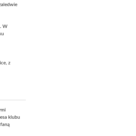
 zaledwie
a. W
ku
ce, z
ymi
zesa klubu
ufaną