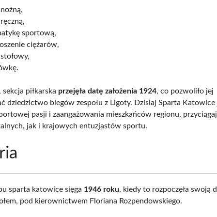
 nożną,
 ręczną,
batykę sportową,
oszenie ciężarów,
 stołowy,
kówkę.
sekcja piłkarska
przejęła datę założenia 1924
, co pozwoliło jej
 dziedzictwo biegów zespołu z Ligoty. Dzisiaj Sparta Katowice 
ortowej pasji i zaangażowania mieszkańców regionu, przyciąga
alnych, jak i krajowych entuzjastów sportu.
ria
ubu sparta katowice sięga
1946 roku
, kiedy to rozpoczęła swoją d
połem, pod kierownictwem Floriana Rozpendowskiego.