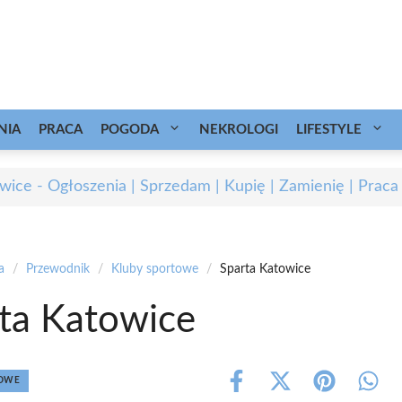
NIA
PRACA
POGODA
NEKROLOGI
LIFESTYLE
wice - Ogłoszenia | Sprzedam | Kupię | Zamienię | Praca
a
/
Przewodnik
/
Kluby sportowe
/
Sparta Katowice
ta Katowice
TOWE
Share
Share
Share
Shar
on
on
on
on