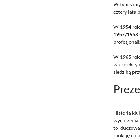
W tym samy
cztery lata 
W
1954 ro
1957/1958 
profesjonali
W
1965 ro
wielosekcyj
siedzibą prz
Preze
Historia kl
wydarzeniam
to kluczowa 
funkcję na p