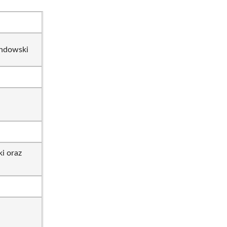
endowski
i oraz