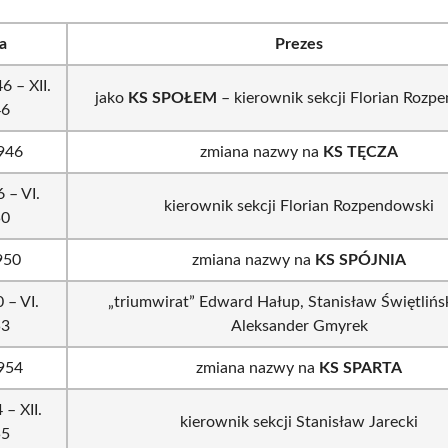
a
Prezes
6 – XII.
jako
KS SPOŁEM
– kierownik sekcji Florian Rozp
46
1946
zmiana nazwy na
KS TĘCZA
6 – VI.
kierownik sekcji Florian Rozpendowski
50
950
zmiana nazwy na
KS SPÓJNIA
 – VI.
„triumwirat” Edward Hałup, Stanisław Świętlińsk
53
Aleksander Gmyrek
1954
zmiana nazwy na
KS SPARTA
 – XII.
kierownik sekcji Stanisław Jarecki
55