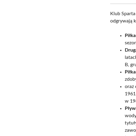
Klub Sparta
odgrywają k
Piłka
sezo
Drug
lata
B, gr
Piłka
zdob
oraz
1961,
w 19
Pływ
wody
tytuł
zawod