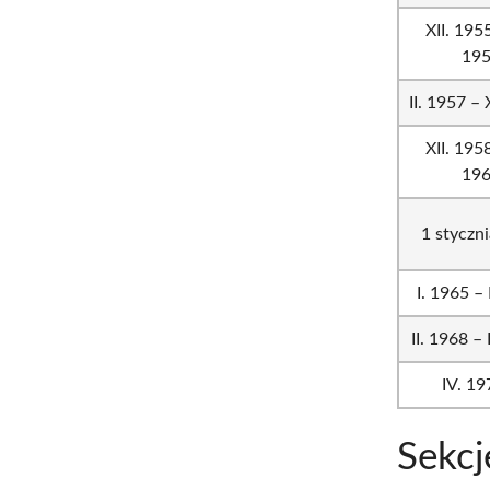
XII. 1955
19
II. 1957 – 
XII. 1958
19
1 styczn
I. 1965 – 
II. 1968 –
IV. 19
Sekcj