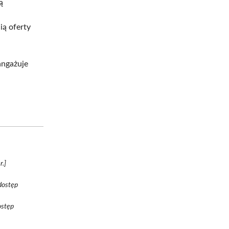
ą
ią oferty
angażuje
r.]
[dostęp
ostęp