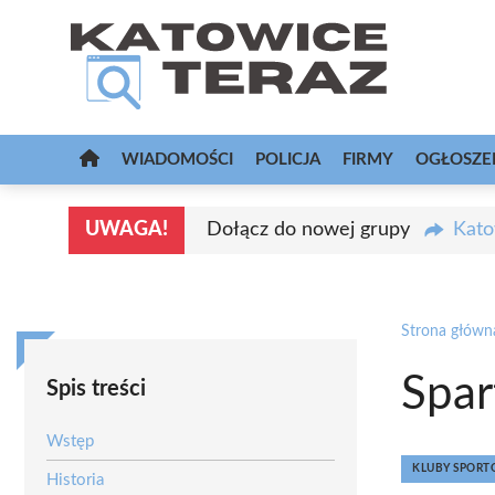
Przejdź
do
treści
WIADOMOŚCI
POLICJA
FIRMY
OGŁOSZE
UWAGA!
Dołącz do nowej grupy
Kato
Strona główn
Spar
Spis treści
Wstęp
KLUBY SPOR
Historia