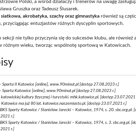
strzowie Polski, a wśród działaczy i trenerów na uwagę zasługuj
sława Gruszka oraz Tadeusz Ślusarek.
 siatkowa, akrobatyka, szachy oraz gimnastyka
również są częśc
, przyciągając entuzjastów różnych dyscyplin sportowych.
 sekcji nie tylko przyczynia się do sukcesów klubu, ale również 
 w różnym wieku, tworząc wspólnotę sportową w Katowicach.
isy
- Sparta II Katowice [online], www.90minut.pl [dostęp 27.08.2023 r.]
- Sparta Katowice [online], www.90minut.pl [dostęp 27.08.2023 r.]
 katowickiej kultury fizycznej i turystyki. mhk.katowice.pl. [dostęp 23.07.2021 
 Katowice ma już 80 lat. katowice.naszemiasto.pl. [dostęp 23.07.2021 r.]
 BKS Sparty Katowice / Stanisław Jarecki – Katowice, 1974, s. 20. sbc.org.pl. 
2021 r.]
 BKS Sparty Katowice / Stanisław Jarecki – Katowice, 1974, s. 3. sbc.org.pl. [d
2021 r.]