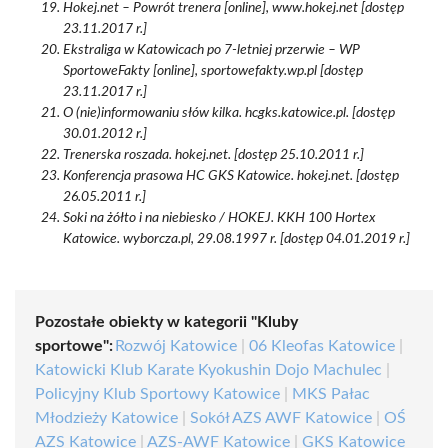
Hokej.net – Powrót trenera [online], www.hokej.net [dostęp
23.11.2017 r.]
Ekstraliga w Katowicach po 7-letniej przerwie – WP
SportoweFakty [online], sportowefakty.wp.pl [dostęp
23.11.2017 r.]
O (nie)informowaniu słów kilka. hcgks.katowice.pl. [dostęp
30.01.2012 r.]
Trenerska roszada. hokej.net. [dostęp 25.10.2011 r.]
Konferencja prasowa HC GKS Katowice. hokej.net. [dostęp
26.05.2011 r.]
Soki na żółto i na niebiesko / HOKEJ. KKH 100 Hortex
Katowice. wyborcza.pl, 29.08.1997 r. [dostęp 04.01.2019 r.]
Pozostałe obiekty w kategorii "Kluby
sportowe":
Rozwój Katowice
|
06 Kleofas Katowice
|
Katowicki Klub Karate Kyokushin Dojo Machulec
|
Policyjny Klub Sportowy Katowice
|
MKS Pałac
Młodzieży Katowice
|
Sokół AZS AWF Katowice
|
OŚ
AZS Katowice
|
AZS-AWF Katowice
|
GKS Katowice