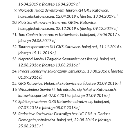
16.04.2019 r. [dostęp 16.04.2019 r.]
Wojciech Tkacz dyrektorem Tauron KH GKS Katowice.
hokej.gkskatowice.eu, 12.04.2019 r. [dostęp 13.04.2019 r.]
Piotr Sarnik nowym trenerem GKS-u Katowice.
hokej.gkskatowice.eu, 02.12.2019 r. [dostęp 09.12.2019 r.]
Tom Coolen trenerem w Katowicach. hokej.net, 26.06.2017 r.
[dostęp 26.06.2017 r.]
Tauron sponsorem KH GKS Katowice. hokej.net, 11.11.2016 r.
[dostęp 19.11.2016 r.]
Naprzód Janów i Zagłębie Sosnowiec bez licencji. hokej.net,
12.08.2016 r. [dostęp 13.08.2016 r.]
Proces licencyjny zakończony. pzhl.org.pl, 13.08.2016 r. [dostęp
01.09.2016 r.]
GKS Katowice. Hokej. gkskatowice.eu. [dostęp 01.09.2016 r.]
Włodzimierz Sowiński: Tak odradza się hokej w Katowicach.
katowickisport.pl, 07.07.2016 r. [dostęp 01.09.2016 r.]
Spółka powołana. GKS Katowice odradza się. hokej.net,
07.07.2016 r. [dostęp 08.07.2016 r.]
Radosław Kozłowski: Ekstraliga bez HC GKS-u. Dariusz
Domogała potwierdza. hokej.net, 22.08.2015 r. [dostęp
25.08.2015 r.]