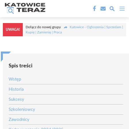
Przejdź
M
do
treści
Dołącz do nowej grupy
Katowice - Ogłoszenia | Sprzedam |
UWAGA!
Kupię | Zamienię | Praca
Spis treści
Wstęp
Historia
Sukcesy
Szkoleniowcy
Zawodnicy