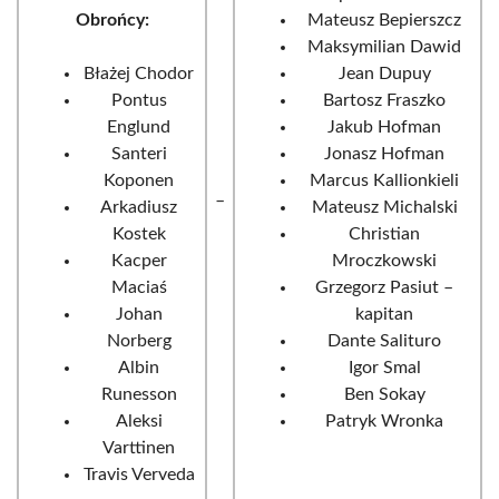
Obrońcy:
Mateusz Bepierszcz
Maksymilian Dawid
Błażej Chodor
Jean Dupuy
Pontus
Bartosz Fraszko
Englund
Jakub Hofman
Santeri
Jonasz Hofman
Koponen
Marcus Kallionkieli
_
Arkadiusz
Mateusz Michalski
Kostek
Christian
Kacper
Mroczkowski
Maciaś
Grzegorz Pasiut –
Johan
kapitan
Norberg
Dante Salituro
Albin
Igor Smal
Runesson
Ben Sokay
Aleksi
Patryk Wronka
Varttinen
Travis Verveda