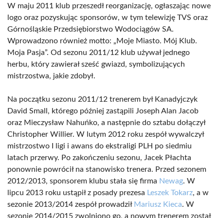
W maju 2011 klub przeszedł reorganizację, ogłaszając nowe
logo oraz pozyskując sponsorów, w tym telewizję TVS oraz
Górnośląskie Przedsiębiorstwo Wodociągów SA.
Wprowadzono również motto: „Moje Miasto. Mój Klub.
Moja Pasja”. Od sezonu 2011/12 klub używał jednego
herbu, który zawierał sześć gwiazd, symbolizujących
mistrzostwa, jakie zdobył.
Na początku sezonu 2011/12 trenerem był Kanadyjczyk
David Small, którego później zastąpili Joseph Alan Jacob
oraz Mieczysław Nahuńko, a następnie do sztabu dołączył
Christopher Willier. W lutym 2012 roku zespół wywalczył
mistrzostwo I ligi i awans do ekstraligi PLH po siedmiu
latach przerwy. Po zakończeniu sezonu, Jacek Płachta
ponownie powrócił na stanowisko trenera. Przed sezonem
2012/2013, sponsorem klubu stała się firma
Newag
. W
lipcu 2013 roku ustąpił z posady prezesa
Leszek Tokarz
, a w
sezonie 2013/2014 zespół prowadził
Mariusz Kieca
. W
sezonie 2014/2015 zwolniono go, a nowym trenerem został