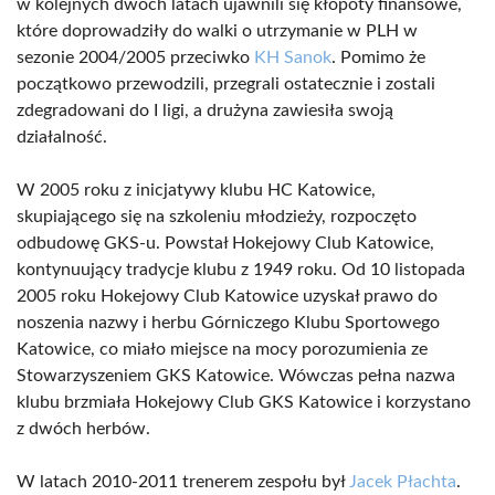
w kolejnych dwóch latach ujawnili się kłopoty finansowe,
które doprowadziły do walki o utrzymanie w PLH w
sezonie 2004/2005 przeciwko
KH Sanok
. Pomimo że
początkowo przewodzili, przegrali ostatecznie i zostali
zdegradowani do I ligi, a drużyna zawiesiła swoją
działalność.
W 2005 roku z inicjatywy klubu HC Katowice,
skupiającego się na szkoleniu młodzieży, rozpoczęto
odbudowę GKS-u. Powstał Hokejowy Club Katowice,
kontynuujący tradycje klubu z 1949 roku. Od 10 listopada
2005 roku Hokejowy Club Katowice uzyskał prawo do
noszenia nazwy i herbu Górniczego Klubu Sportowego
Katowice, co miało miejsce na mocy porozumienia ze
Stowarzyszeniem GKS Katowice. Wówczas pełna nazwa
klubu brzmiała Hokejowy Club GKS Katowice i korzystano
z dwóch herbów.
W latach 2010-2011 trenerem zespołu był
Jacek Płachta
.