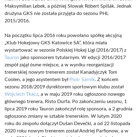
Maksymilian Lebek, a później Słowak Róbert Spišák. Jednak
drużyna GKS nie została przyjęta do sezonu PHL
2015/2016.
Na początku lipca 2016 roku powołano spółkę akcyjną
„Klub Hokejowy GKS Katowice SA”, która miała
wystartować w sezonie Polskiej Hokej Ligi (2016/2017) z
Tauron
jako sponsorem tytularnym. W edycji 2016/2017
zespół zajął ósme miejsce, a w wyniku reorganizacji
trenerskiej nowym trenerem został Kanadyjczyk Tom
Coolen, a jego asystentem był
Piotr Sarnik
. Z końcem
sezonu 2018/2019 dyrektorem sportowym klubu został
Wojciech Tkacz
, a w maju 2019 roku ogłoszono nowego
głównego trenera, Risto Durfa. Po zakończeniu sezonu, 1
lipca 2019 roku Tauron zakończył rolę sponsora, a 2 grudnia
ogłoszono zmiany w sztabie trenerskim. W lutym 2020
roku do zespołu dołączył Dušan Devečki, a od 22 listopada
2020 roku nowym trenerem został Andriej Parfionow, a w