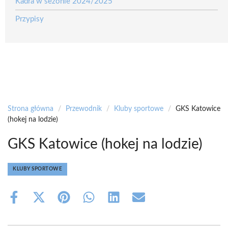
Kadra w sezonie 2024/2025
Przypisy
Strona główna
/
Przewodnik
/
Kluby sportowe
/
GKS Katowice
(hokej na lodzie)
GKS Katowice (hokej na lodzie)
KLUBY SPORTOWE
Share
Share
Share
Share
Share
Share
on
on
on
on
on
on
Facebook
X
Pinterest
WhatsApp
LinkedIn
Email
(Twitter)