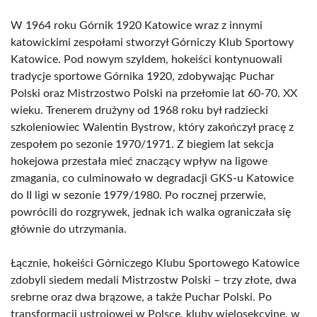
W 1964 roku Górnik 1920 Katowice wraz z innymi
katowickimi zespołami stworzył Górniczy Klub Sportowy
Katowice. Pod nowym szyldem, hokeiści kontynuowali
tradycje sportowe Górnika 1920, zdobywając Puchar
Polski oraz Mistrzostwo Polski na przełomie lat 60-70. XX
wieku. Trenerem drużyny od 1968 roku był radziecki
szkoleniowiec Walentin Bystrow, który zakończył pracę z
zespołem po sezonie 1970/1971. Z biegiem lat sekcja
hokejowa przestała mieć znaczący wpływ na ligowe
zmagania, co culminowało w degradacji GKS-u Katowice
do II ligi w sezonie 1979/1980. Po rocznej przerwie,
powrócili do rozgrywek, jednak ich walka ograniczała się
głównie do utrzymania.
Łącznie, hokeiści Górniczego Klubu Sportowego Katowice
zdobyli siedem medali Mistrzostw Polski – trzy złote, dwa
srebrne oraz dwa brązowe, a także Puchar Polski. Po
transformacji ustrojowej w Polsce, kluby wielosekcyjne, w