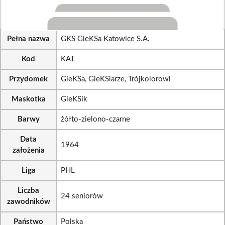
Pełna nazwa
GKS GieKSa Katowice S.A.
Kod
KAT
Przydomek
GieKSa, GieKSiarze, Trójkolorowi
Maskotka
GieKSik
Barwy
żółto-zielono-czarne
Data
1964
założenia
Liga
PHL
Liczba
24 seniorów
zawodników
Państwo
Polska