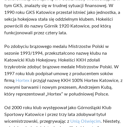
tym GKS, znalazły się w trudnej sytuacji finansowej. W
1990 roku GKS Katowice przestał istnieć jako jednostka, a
sekcja hokejowa stała się oddzielnym klubem. Hokeiści
powrócili do nazwy Górnik 1920 Katowice, pod którą
funkcjonowali przez cztery lata.
Po zdobyciu brązowego medalu Mistrzostw Polski w
sezonie 1993/1994, przekształcono nazwę klubu na
Katowicki Klub Hokejowy. Hokeiści KKH zdołali
trzykrotnie zdobyć brązowe medale Mistrzostw Polski. W
1997 roku klub podpisał umowę z producentem soków
firmą
Hortex
i przyjął nazwę KKH 100% Hortex Katowice, z
nowymi barwami i nowym prezesem, Andrzejem Kubą,
który reprezentował „Hortex” w południowej Polsce.
Od 2000 roku klub występował jako Górnośląski Klub
Sportowy Katowice i przez trzy lata zdobywał tytuł
wicemistrzowski, przegrywając z
Unią Oświęcim
. Niestety,