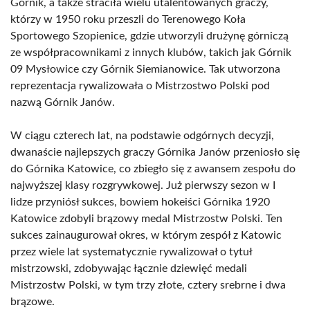
Górnik, a także straciła wielu utalentowanych graczy,
którzy w 1950 roku przeszli do Terenowego Koła
Sportowego Szopienice, gdzie utworzyli drużynę górniczą
ze współpracownikami z innych klubów, takich jak Górnik
09 Mysłowice czy Górnik Siemianowice. Tak utworzona
reprezentacja rywalizowała o Mistrzostwo Polski pod
nazwą Górnik Janów.
W ciągu czterech lat, na podstawie odgórnych decyzji,
dwanaście najlepszych graczy Górnika Janów przeniosło się
do Górnika Katowice, co zbiegło się z awansem zespołu do
najwyższej klasy rozgrywkowej. Już pierwszy sezon w I
lidze przyniósł sukces, bowiem hokeiści Górnika 1920
Katowice zdobyli brązowy medal Mistrzostw Polski. Ten
sukces zainaugurował okres, w którym zespół z Katowic
przez wiele lat systematycznie rywalizował o tytuł
mistrzowski, zdobywając łącznie dziewięć medali
Mistrzostw Polski, w tym trzy złote, cztery srebrne i dwa
brązowe.