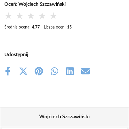
Oceń: Wojciech Szczawiński
★
★
★
★
★
Średnia ocena:
4.77
Liczba ocen:
15
Udostępnij
Share
Share
Share
Share
Share
Share
on
on
on
on
on
on
Facebook
X
Pinterest
WhatsApp
LinkedIn
Email
(Twitter)
Wojciech Szczawiński