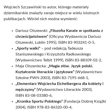
Wojciech Szczawiński to autor, którego materiały
dziennikarskie znalazły swoje miejsce w wielu istotnych
publikacjach. Wśród nich można wymienić:
Dariusz Olszewski:
„Filozofia Karate w spotkaniu z
chrześcijaństwem”
(Oficyna Wydawnicza Dariusz
Olszewski, Lublin 1995), ISBN 83-903241-0-5,
„Sporty walki”
– pod redakcją Tadeusza
Staniszewskiego i Krzysztofa Radkowskiego
(Wydawnictwo Telbit 1999), ISBN 83-88109-02-2,
Maja Olszaniecka:
„Magia słów. Język polski.
Kształcenie literackie i językowe”
(Wydawnictwo
Szkolne PWN 2003), ISBN 83-7195-668-1,
„Elementarz Wojciecha Eichelbergera dla kobiety i
mężczyzny”
(Wydawnictwo Literackie 2003),
ISBN 83-08-03380-6,
„Kronika Sportu Polskiego”
(Fundacja Dobrej Książki
2004), ISBN 978-83-86320-00-4,