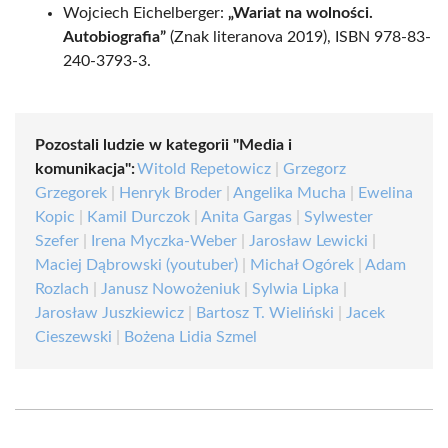
Wojciech Eichelberger:
„Wariat na wolności.
Autobiografia”
(Znak literanova 2019), ISBN 978-83-
240-3793-3.
Pozostali ludzie w kategorii "Media i
komunikacja":
Witold Repetowicz
|
Grzegorz
Grzegorek
|
Henryk Broder
|
Angelika Mucha
|
Ewelina
Kopic
|
Kamil Durczok
|
Anita Gargas
|
Sylwester
Szefer
|
Irena Myczka-Weber
|
Jarosław Lewicki
|
Maciej Dąbrowski (youtuber)
|
Michał Ogórek
|
Adam
Rozlach
|
Janusz Nowożeniuk
|
Sylwia Lipka
|
Jarosław Juszkiewicz
|
Bartosz T. Wieliński
|
Jacek
Cieszewski
|
Bożena Lidia Szmel