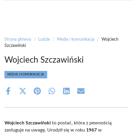
Strona główna
/
Ludzie
/
Media i komunikacja
/
Wojciech
Szczawiński
Wojciech Szczawiński
MEDIA I KOMUNIKACJA
Share
Share
Share
Share
Share
Share
on
on
on
on
on
on
Facebook
X
Pinterest
WhatsApp
LinkedIn
Email
(Twitter)
Wojciech Szczawiński
to postać, która z pewnością
zasługuje na uwagę. Urodził się w roku
1967
w