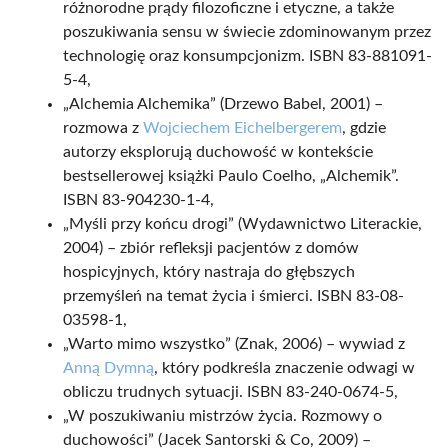
różnorodne prądy filozoficzne i etyczne, a także
poszukiwania sensu w świecie zdominowanym przez
technologię oraz konsumpcjonizm. ISBN 83-881091-
5-4,
„Alchemia Alchemika” (Drzewo Babel, 2001) –
rozmowa z
Wojciechem Eichelbergerem
, gdzie
autorzy eksplorują duchowość w kontekście
bestsellerowej książki Paulo Coelho, „Alchemik”.
ISBN 83-904230-1-4,
„Myśli przy końcu drogi” (Wydawnictwo Literackie,
2004) – zbiór refleksji pacjentów z domów
hospicyjnych, który nastraja do głębszych
przemyśleń na temat życia i śmierci. ISBN 83-08-
03598-1,
„Warto mimo wszystko” (Znak, 2006) – wywiad z
Anną Dymną
, który podkreśla znaczenie odwagi w
obliczu trudnych sytuacji. ISBN 83-240-0674-5,
„W poszukiwaniu mistrzów życia. Rozmowy o
duchowości” (Jacek Santorski & Co, 2009) –