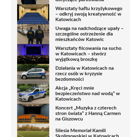
Warsztaty haftu krzyżykowego
– odkryj swoją kreatywność w
Katowicach
Uwaga na nadchodzące upały –
szczególne ostrzeżenie dla
mieszkańców Katowic
Warsztaty filcowania na sucho
w Katowicach – stwórz
wyjątkową broszkę
Działania w Katowicach na
rzecz osób w kryzysie
bezdomności
Akcja „Kręci mnie
bezpieczeństwo nad wodą” w
Katowicach
Koncert „Muzyka z czterech
stron świata” z Hanną Carmen
na Giszowcu
Silesia Memoriał Kamili
Skolimowskiej w Katowicach