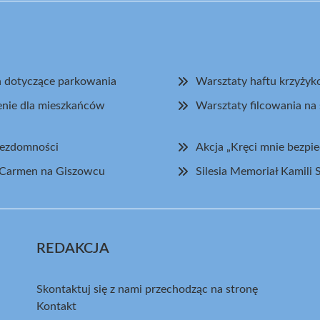
ch dotyczące parkowania
Warsztaty haftu krzyży
enie dla mieszkańców
Warsztaty filcowania n
bezdomności
Akcja „Kręci mnie bezp
ą Carmen na Giszowcu
Silesia Memoriał Kamili
REDAKCJA
Skontaktuj się z nami przechodząc na stronę
Kontakt