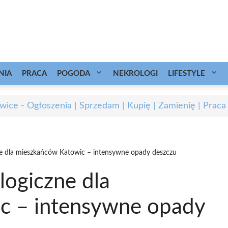
NIA
PRACA
POGODA
NEKROLOGI
LIFESTYLE
wice - Ogłoszenia | Sprzedam | Kupię | Zamienię | Praca
ne dla mieszkańców Katowic – intensywne opady deszczu
logiczne dla
c – intensywne opady