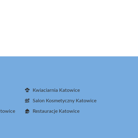
Kwiaciarnia Katowice
Salon Kosmetyczny Katowice
atowice
Restauracje Katowice