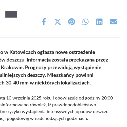
Share
Share
Share
Share
Share
Share
on
on
on
on
on
on
Facebook
X
Pinterest
WhatsApp
LinkedIn
Email
(Twitter)
 w Katowicach ogłasza nowe ostrzeżenie
 deszczu. Informacja została przekazana przez
Krakowie. Prognozy przewidują wystąpienie
ilniejszych deszczy. Mieszkańcy powinni
h 30-40 mm w niektórych lokalizacjach.
atą 10 września 2025 roku i obowiązuje od godziny 20:00
 Poinformowano również, iż prawdopodobieństwo
totne ryzyko wystąpienia intensywnych opadów deszczu.
uacji pogodowej w nadchodzących godzinach.