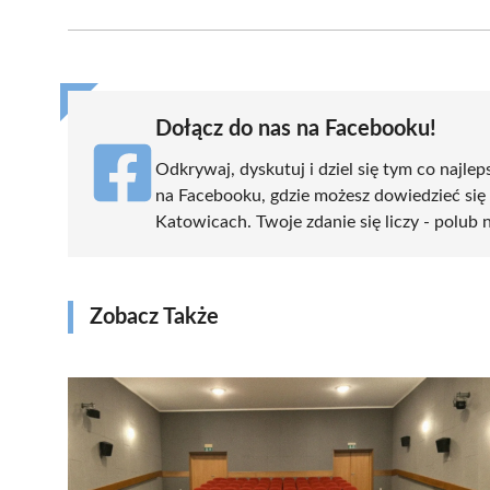
Facebook
X
Pinterest
WhatsApp
LinkedIn
(Twitter)
Dołącz do nas na Facebooku!
Odkrywaj, dyskutuj i dziel się tym co najlep
na Facebooku, gdzie możesz dowiedzieć się
Katowicach. Twoje zdanie się liczy - polub n
Zobacz Także