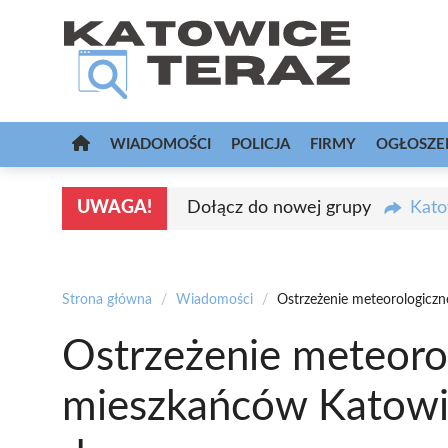
Przejdź
do
treści
WIADOMOŚCI
POLICJA
FIRMY
OGŁOSZE
UWAGA!
Dołącz do nowej grupy
Kato
Strona główna
/
Wiadomości
/
Ostrzeżenie meteorologicz
Ostrzeżenie meteoro
mieszkańców Katowi