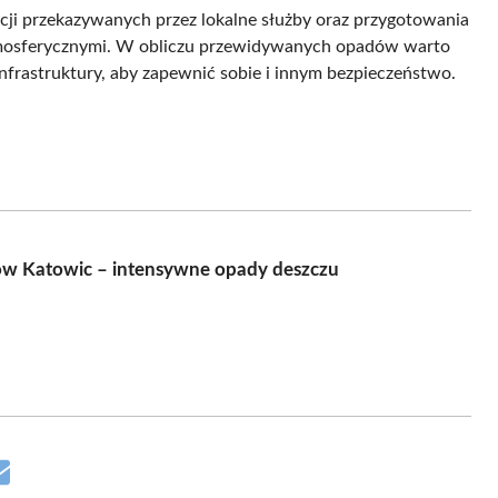
cji przekazywanych przez lokalne służby oraz przygotowania
tmosferycznymi. W obliczu przewidywanych opadów warto
nfrastruktury, aby zapewnić sobie i innym bezpieczeństwo.
ców Katowic – intensywne opady deszczu
Share
on