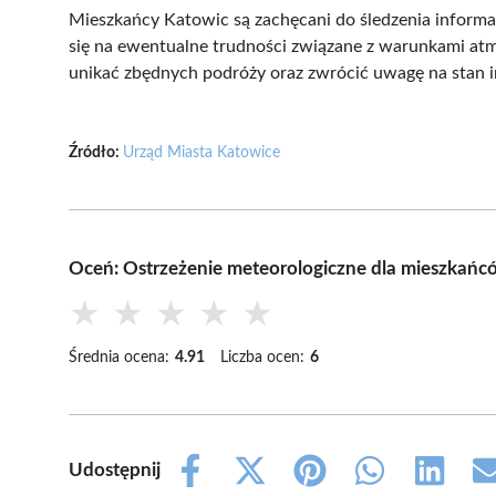
Mieszkańcy Katowic są zachęcani do śledzenia informa
się na ewentualne trudności związane z warunkami a
unikać zbędnych podróży oraz zwrócić uwagę na stan i
Źródło:
Urząd Miasta Katowice
Oceń: Ostrzeżenie meteorologiczne dla mieszkań
★
★
★
★
★
Średnia ocena:
4.91
Liczba ocen:
6
Udostępnij
Share
Share
Share
Share
Share
on
on
on
on
on