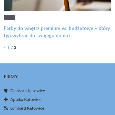
Farby do wnętrz premium vs. budżetowe – który
typ wybrać do swojego domu?
<
1
2
3
FIRMY
Dentysta Katowice
Apteka Katowice
Lombard Katowice