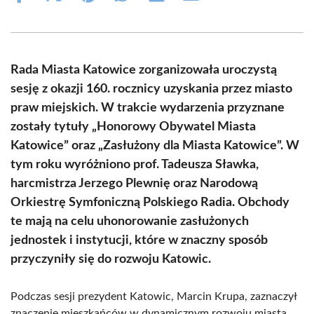
on
on
on
on
on
on
Facebook
X
Pinterest
WhatsApp
LinkedIn
Email
(Twitter)
Rada Miasta Katowice zorganizowała uroczystą
sesję z okazji 160. rocznicy uzyskania przez miasto
praw miejskich. W trakcie wydarzenia przyznane
zostały tytuły „Honorowy Obywatel Miasta
Katowice” oraz „Zasłużony dla Miasta Katowice”. W
tym roku wyróżniono prof. Tadeusza Sławka,
harcmistrza Jerzego Plewnię oraz Narodową
Orkiestrę Symfoniczną Polskiego Radia. Obchody
te mają na celu uhonorowanie zasłużonych
jednostek i instytucji, które w znaczny sposób
przyczyniły się do rozwoju Katowic.
Podczas sesji prezydent Katowic, Marcin Krupa, zaznaczył
znaczenie mieszkańców w dynamicznym rozwoju miasta