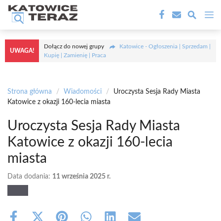
Przejdź
M
do
treści
Dołącz do nowej grupy
Katowice - Ogłoszenia | Sprzedam |
UWAGA!
Kupię | Zamienię | Praca
Strona główna
/
Wiadomości
/
Uroczysta Sesja Rady Miasta
Katowice z okazji 160-lecia miasta
Uroczysta Sesja Rady Miasta
Katowice z okazji 160-lecia
miasta
Data dodania:
11 września 2025 r.
Share
Share
Share
Share
Share
Share