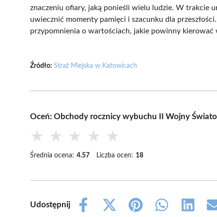
znaczeniu ofiary, jaką ponieśli wielu ludzie. W trakcie
uwiecznić momenty pamięci i szacunku dla przeszłości. 
przypomnienia o wartościach, jakie powinny kierowa
Źródło:
Straż Miejska w Katowicach
Oceń: Obchody rocznicy wybuchu II Wojny Świat
★
★
★
★
★
Średnia ocena:
4.57
Liczba ocen:
18
Udostępnij
Share
Share
Share
Share
Share
on
on
on
on
on