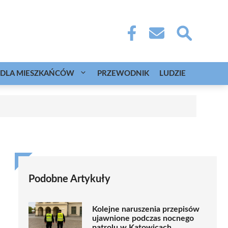
DLA MIESZKAŃCÓW
PRZEWODNIK
LUDZIE
Podobne Artykuły
Kolejne naruszenia przepisów
ujawnione podczas nocnego
patrolu w Katowicach