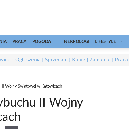
NIA
PRACA
POGODA
NEKROLOGI
LIFESTYLE
wice - Ogłoszenia | Sprzedam | Kupię | Zamienię | Praca
 II Wojny Światowej w Katowicach
ybuchu II Wojny
cach