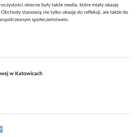
 uroczystości obecne były także media, które miały okazję
Obchody stanowią nie tylko okazję do refleksji, ale także do
ć współczesnym społeczeństwem.
owej w Katowicach
Share
on