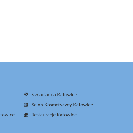
Kwiaciarnia Katowice
Salon Kosmetyczny Katowice
atowice
Restauracje Katowice