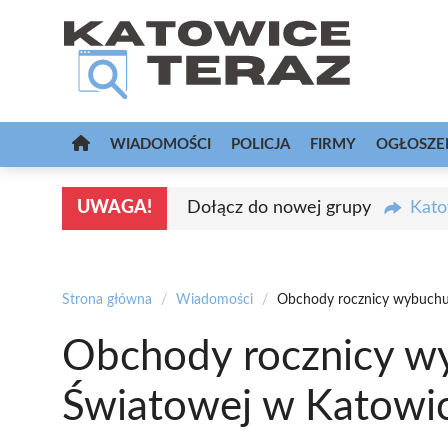
Przejdź
do
treści
WIADOMOŚCI
POLICJA
FIRMY
OGŁOSZE
UWAGA!
Dołącz do nowej grupy
Kato
Strona główna
/
Wiadomości
/
Obchody rocznicy wybuchu
Obchody rocznicy w
Światowej w Katowi