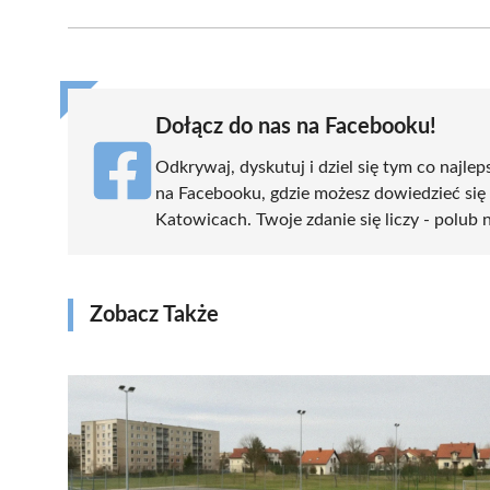
Facebook
X
Pinterest
WhatsApp
LinkedIn
(Twitter)
Dołącz do nas na Facebooku!
Odkrywaj, dyskutuj i dziel się tym co najlep
na Facebooku, gdzie możesz dowiedzieć się
Katowicach. Twoje zdanie się liczy - polub n
Zobacz Także