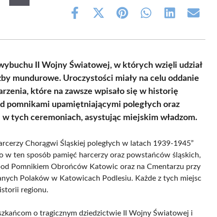
Share
Share
Share
Share
Share
Share
on
on
on
on
on
on
Facebook
X
Pinterest
WhatsApp
LinkedIn
Email
(Twitter)
ybuchu II Wojny Światowej, w których wzięli udział
użby mundurowe. Uroczystości miały na celu oddanie
zenia, które na zawsze wpisało się w historię
od pomnikami upamiętniającymi poległych oraz
i w tych ceremoniach, asystując miejskim władzom.
arcerzy Chorągwi Śląskiej poległych w latach 1939-1945”
 w ten sposób pamięć harcerzy oraz powstańców śląskich,
że pod Pomnikiem Obrońców Katowic oraz na Cmentarzu przy
nych Polaków w Katowicach Podlesiu. Każde z tych miejsc
storii regionu.
szkańcom o tragicznym dziedzictwie II Wojny Światowej i