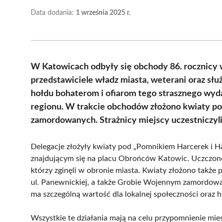
Data dodania:
1 września 2025 r.
W Katowicach odbyły się obchody 86. rocznicy w
przedstawiciele władz miasta, weterani oraz sł
hołdu bohaterom i ofiarom tego strasznego wydar
regionu. W trakcie obchodów złożono kwiaty p
zamordowanych. Strażnicy miejscy uczestniczyl
Delegacje złożyły kwiaty pod „Pomnikiem Harcerek i H
znajdującym się na placu Obrońców Katowic. Uczczono
którzy zginęli w obronie miasta. Kwiaty złożono tak
ul. Panewnickiej, a także Grobie Wojennym zamordowa
ma szczególną wartość dla lokalnej społeczności oraz hi
Wszystkie te działania mają na celu przypomnienie mie