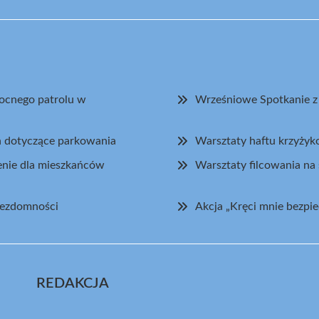
nocnego patrolu w
Wrześniowe Spotkanie 
ch dotyczące parkowania
Warsztaty haftu krzyży
enie dla mieszkańców
Warsztaty filcowania n
bezdomności
Akcja „Kręci mnie bezp
REDAKCJA