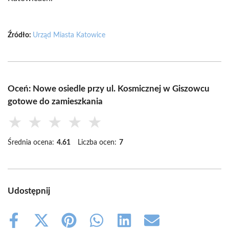
Źródło:
Urząd Miasta Katowice
Oceń: Nowe osiedle przy ul. Kosmicznej w Giszowcu
gotowe do zamieszkania
★
★
★
★
★
Średnia ocena:
4.61
Liczba ocen:
7
Udostępnij
Share
Share
Share
Share
Share
Share