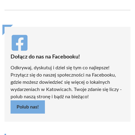
on
on
on
on
on
on
Facebook
X
Pinterest
WhatsApp
LinkedIn
Email
(Twitter)
Dołącz do nas na Facebooku!
Odkrywaj, dyskutuj i dziel się tym co najlepsze!
Przyłącz się do naszej społeczności na Facebooku,
gdzie możesz dowiedzieć się więcej o lokalnych
wydarzeniach w Katowicach. Twoje zdanie się liczy -
polub naszą stronę i bądź na bieżąco!
Polub nas!