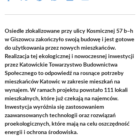
on
on
on
on
on
on
Facebook
X
Pinterest
WhatsApp
LinkedIn
Email
(Twitter)
Osiedle zlokalizowane przy ulicy Kosmicznej 57 b–h
w Giszowcu zakończyło swoją budowę i jest gotowe
do użytkowania przez nowych mieszkańców.
Realizacja tej ekologicznej i nowoczesnej inwestycji
przez Katowickie Towarzystwo Budownictwa
Społecznego to odpowiedź na rosnące potrzeby
mieszkańców Katowic w zakresie mieszkań na
wynajem. W ramach projektu powstało 111 lokali
mieszkalnych, które już czekają na najemców.
Inwestycja wyróżnia się zastosowaniem
zaawansowanych technologii oraz rozwiązań
proekologicznych, które mają na celu oszczędność
energii i ochrona środowiska.