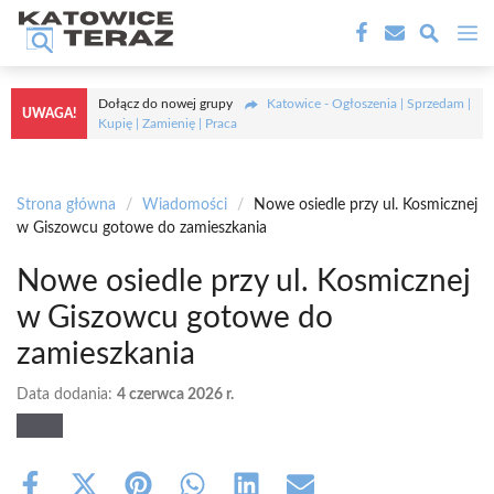
Przejdź
M
do
treści
Dołącz do nowej grupy
Katowice - Ogłoszenia | Sprzedam |
UWAGA!
Kupię | Zamienię | Praca
Strona główna
/
Wiadomości
/
Nowe osiedle przy ul. Kosmicznej
w Giszowcu gotowe do zamieszkania
Nowe osiedle przy ul. Kosmicznej
w Giszowcu gotowe do
zamieszkania
Data dodania:
4 czerwca 2026 r.
Share
Share
Share
Share
Share
Share