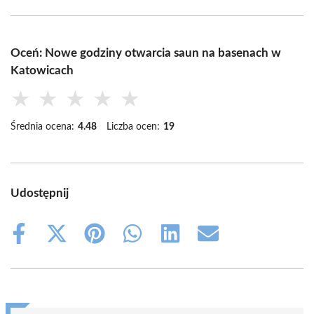
Oceń: Nowe godziny otwarcia saun na basenach w
Katowicach
★
★
★
★
★
Średnia ocena:
4.48
Liczba ocen:
19
Udostępnij
Share
Share
Share
Share
Share
Share
on
on
on
on
on
on
Facebook
X
Pinterest
WhatsApp
LinkedIn
Email
(Twitter)