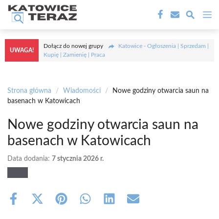
Przejdź
M
do
treści
Dołącz do nowej grupy
Katowice - Ogłoszenia | Sprzedam |
UWAGA!
Kupię | Zamienię | Praca
Strona główna
/
Wiadomości
/
Nowe godziny otwarcia saun na
basenach w Katowicach
Nowe godziny otwarcia saun na
basenach w Katowicach
Data dodania:
7 stycznia 2026 r.
Share
Share
Share
Share
Share
Share
on
on
on
on
on
on
Facebook
X
Pinterest
WhatsApp
LinkedIn
Email