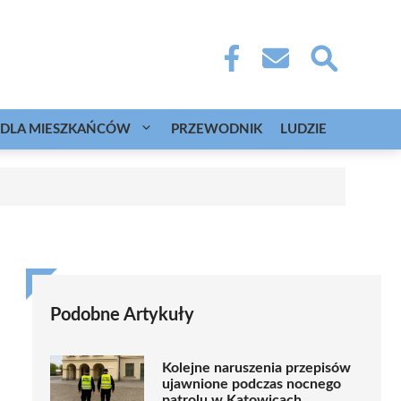
DLA MIESZKAŃCÓW
PRZEWODNIK
LUDZIE
Podobne Artykuły
Kolejne naruszenia przepisów
ujawnione podczas nocnego
patrolu w Katowicach