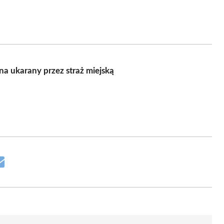
a ukarany przez straż miejską
Share
on
Email