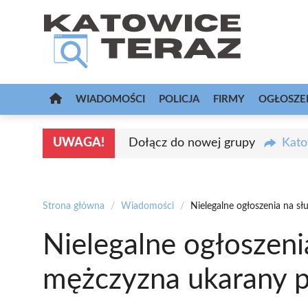
Przejdź
do
treści
WIADOMOŚCI
POLICJA
FIRMY
OGŁOSZE
UWAGA!
Dołącz do nowej grupy
Kato
Strona główna
/
Wiadomości
/
Nielegalne ogłoszenia na sł
Nielegalne ogłoszeni
mężczyzna ukarany pr