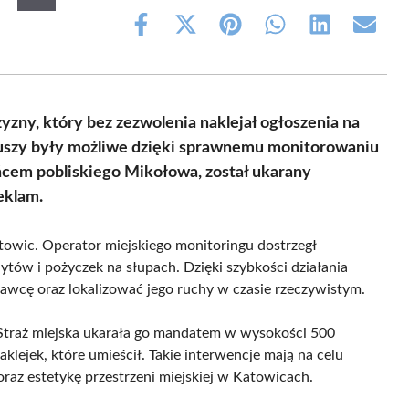
Share
Share
Share
Share
Share
Share
on
on
on
on
on
on
Facebook
X
Pinterest
WhatsApp
LinkedIn
Email
(Twitter)
ny, który bez zezwolenia naklejał ogłoszenia na
iuszy były możliwe dzięki sprawnemu monitorowaniu
cem pobliskiego Mikołowa, został ukarany
eklam.
towic. Operator miejskiego monitoringu dostrzegł
ytów i pożyczek na słupach. Dzięki szybkości działania
prawcę oraz lokalizować jego ruchy w czasie rzeczywistym.
. Straż miejska ukarała go mandatem w wysokości 500
klejek, które umieścił. Takie interwencje mają na celu
oraz estetykę przestrzeni miejskiej w Katowicach.