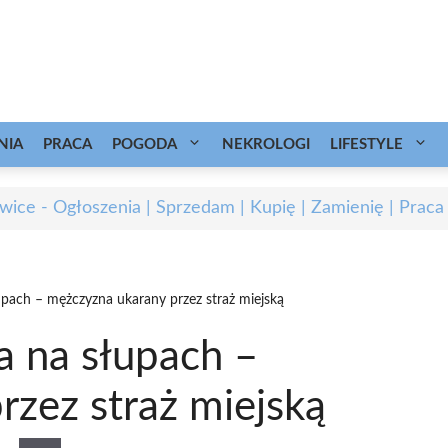
NIA
PRACA
POGODA
NEKROLOGI
LIFESTYLE
wice - Ogłoszenia | Sprzedam | Kupię | Zamienię | Praca
upach – mężczyzna ukarany przez straż miejską
a na słupach –
zez straż miejską