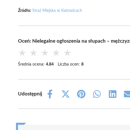
Źródło:
Straż Miejska w Katowicach
Oceń: Nielegalne ogłoszenia na słupach – mężczyzn
★
★
★
★
★
Średnia ocena:
4.84
Liczba ocen:
8
Udostępnij
Share
Share
Share
Share
Share
on
on
on
on
on
Facebook
X
Pinterest
WhatsApp
LinkedIn
(Twitter)