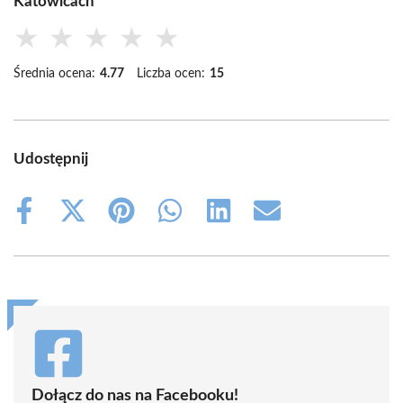
Katowicach
★
★
★
★
★
Średnia ocena:
4.77
Liczba ocen:
15
Udostępnij
Share
Share
Share
Share
Share
Share
on
on
on
on
on
on
Facebook
X
Pinterest
WhatsApp
LinkedIn
Email
(Twitter)
Dołącz do nas na Facebooku!