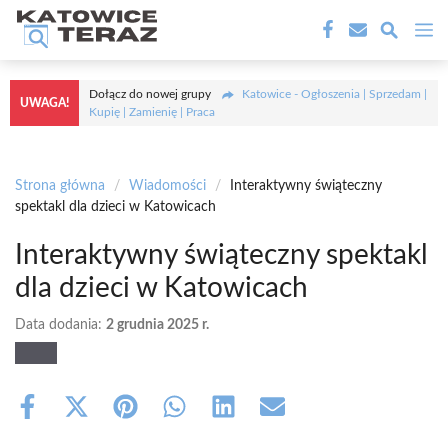
Przejdź
M
do
treści
Dołącz do nowej grupy
Katowice - Ogłoszenia | Sprzedam |
UWAGA!
Kupię | Zamienię | Praca
Strona główna
/
Wiadomości
/
Interaktywny świąteczny
spektakl dla dzieci w Katowicach
Interaktywny świąteczny spektakl
dla dzieci w Katowicach
Data dodania:
2 grudnia 2025 r.
Share
Share
Share
Share
Share
Share
on
on
on
on
on
on
Facebook
X
Pinterest
WhatsApp
LinkedIn
Email