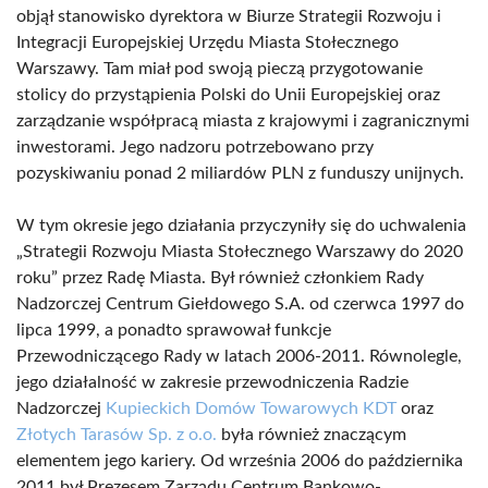
objął stanowisko dyrektora w Biurze Strategii Rozwoju i
Integracji Europejskiej Urzędu Miasta Stołecznego
Warszawy. Tam miał pod swoją pieczą przygotowanie
stolicy do przystąpienia Polski do Unii Europejskiej oraz
zarządzanie współpracą miasta z krajowymi i zagranicznymi
inwestorami. Jego nadzoru potrzebowano przy
pozyskiwaniu ponad 2 miliardów PLN z funduszy unijnych.
W tym okresie jego działania przyczyniły się do uchwalenia
„Strategii Rozwoju Miasta Stołecznego Warszawy do 2020
roku” przez Radę Miasta. Był również członkiem Rady
Nadzorczej Centrum Giełdowego S.A. od czerwca 1997 do
lipca 1999, a ponadto sprawował funkcje
Przewodniczącego Rady w latach 2006-2011. Równolegle,
jego działalność w zakresie przewodniczenia Radzie
Nadzorczej
Kupieckich Domów Towarowych KDT
oraz
Złotych Tarasów Sp. z o.o.
była również znaczącym
elementem jego kariery. Od września 2006 do października
2011 był Prezesem Zarządu Centrum Bankowo-