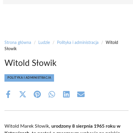
Strona główna
/
Ludzie
/
Polityka i administracja
/
Witold
Słowik
Witold Słowik
POLITYKA I ADMINISTRACJA
Share
Share
Share
Share
Share
Share
on
on
on
on
on
on
Facebook
X
Pinterest
WhatsApp
LinkedIn
Email
(Twitter)
Witold Marek Słowik,
urodzony 8 sierpnia 1965 roku w