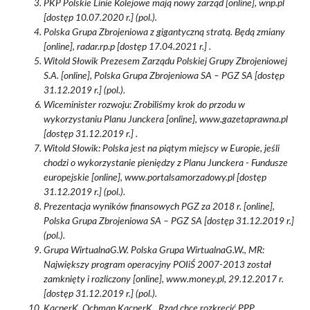
PKP Polskie Linie Kolejowe mają nowy zarząd [online], wnp.pl
[dostęp 10.07.2020 r.] (pol.).
Polska Grupa Zbrojeniowa z gigantyczną stratą. Będą zmiany
[online], radar.rp.p [dostęp 17.04.2021 r.] .
Witold Słowik Prezesem Zarządu Polskiej Grupy Zbrojeniowej
S.A. [online], Polska Grupa Zbrojeniowa SA – PGZ SA [dostęp
31.12.2019 r.] (pol.).
Wiceminister rozwoju: Zrobiliśmy krok do przodu w
wykorzystaniu Planu Junckera [online], www.gazetaprawna.pl
[dostęp 31.12.2019 r.] .
Witold Słowik: Polska jest na piątym miejscy w Europie, jeśli
chodzi o wykorzystanie pieniędzy z Planu Junckera - Fundusze
europejskie [online], www.portalsamorzadowy.pl [dostęp
31.12.2019 r.] (pol.).
Prezentacja wyników finansowych PGZ za 2018 r. [online],
Polska Grupa Zbrojeniowa SA – PGZ SA [dostęp 31.12.2019 r.]
(pol.).
Grupa WirtualnaG.W. Polska Grupa WirtualnaG.W., MR:
Największy program operacyjny POIiŚ 2007-2013 został
zamknięty i rozliczony [online], www.money.pl, 29.12.2017 r.
[dostęp 31.12.2019 r.] (pol.).
KacperK. Ochman KacperK., Rząd chce rozkręcić PPP.