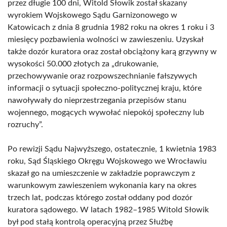
przez długie 100 dni, Witold Słowik został skazany
wyrokiem Wojskowego Sądu Garnizonowego w
Katowicach z dnia 8 grudnia 1982 roku na okres 1 roku i 3
miesięcy pozbawienia wolności w zawieszeniu. Uzyskał
także dozór kuratora oraz został obciążony karą grzywny w
wysokości 50.000 złotych za „drukowanie,
przechowywanie oraz rozpowszechnianie fałszywych
informacji o sytuacji społeczno-politycznej kraju, które
nawoływały do nieprzestrzegania przepisów stanu
wojennego, mogących wywołać niepokój społeczny lub
rozruchy”.
Po rewizji Sądu Najwyższego, ostatecznie, 1 kwietnia 1983
roku, Sąd Śląskiego Okręgu Wojskowego we Wrocławiu
skazał go na umieszczenie w zakładzie poprawczym z
warunkowym zawieszeniem wykonania kary na okres
trzech lat, podczas którego został oddany pod dozór
kuratora sądowego. W latach 1982–1985 Witold Słowik
był pod stałą kontrolą operacyjną przez Służbę