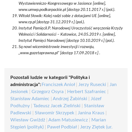
Wystawienniczo-Kongresowego w Jasionce [online],
www.umwp.podkarpackie.pl [dostęp 20.11.2017 r.] (pol.).
Witold Słowik: Kolej radzi sobie z dotacjami UE [online],
www.rp.pl [dostęp 31.12.2019 r.] (pol.).
Instytut PamięciI.P. Narodowej Uroczystość wręczenia Krzyży
Wolności i Solidarności – Katowice, 24.05.2019 r. [online],
Instytut Pamięci Narodowej [dostęp 10.10.2019 r.] (pol.).
Są nowi wiceministrowie inwestycji i rozwoju,
„www.gazetaprawna.pl” [dostęp 17.09.2018 r.] .
Pozostali ludzie w kategorii "Polityka i
administracja":
Franciszek Anioł
|
Jerzy Rusecki
|
Jan
Jesionek
|
Grzegorz Osyra
|
Herbert Szafraniec
|
Stanisław Adamiec
|
Andrzej Żabiński
|
Józef
Podłużny
|
Tadeusz Jacek Zieliński
|
Stanisław
Padlewski
|
Sławomir Skrzypek
|
Janina Kraus
|
Wiesław Gwiżdż
|
Adam Matusiewicz
|
Marian
Stępień (polityk)
|
Paweł Podbiał
|
Jerzy Ziętek (ur.