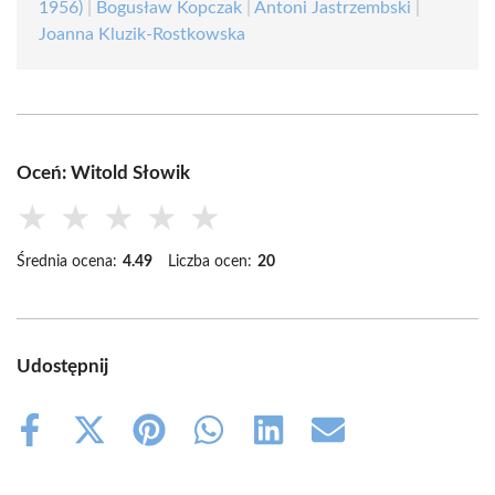
1956)
|
Bogusław Kopczak
|
Antoni Jastrzembski
|
Joanna Kluzik-Rostkowska
Oceń: Witold Słowik
★
★
★
★
★
Średnia ocena:
4.49
Liczba ocen:
20
Udostępnij
Share
Share
Share
Share
Share
Share
on
on
on
on
on
on
Facebook
X
Pinterest
WhatsApp
LinkedIn
Email
(Twitter)