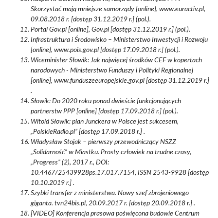
Skorzystać mają mniejsze samorządy [online], www.euractiv.pl,
09.08.2018 r. [dostęp 31.12.2019 r.] (pol.).
Portal Gov.pl [online], Gov.pl [dostęp 31.12.2019 r.] (pol.).
Infrastruktura i Środowisko – Ministerstwo Inwestycji i Rozwoju
[online], www.pois.gov.pl [dostęp 17.09.2018 r.] (pol.).
Wiceminister Słowik: Jak najwięcej środków CEF w kopertach
narodowych - Ministerstwo Funduszy i Polityki Regionalnej
[online], www.funduszeeuropejskie.gov.pl [dostęp 31.12.2019 r.]
.
Słowik: Do 2020 roku ponad dwieście funkcjonujących
partnerstw PPP [online] [dostęp 17.09.2018 r.] (pol.).
Witold Słowik: plan Junckera w Polsce jest sukcesem,
„PolskieRadio.pl” [dostęp 17.09.2018 r.] .
Władysław Stojak – pierwszy przewodniczący NSZZ
„Solidarność” w Miastku. Prosty człowiek na trudne czasy,
„Progress” (2), 2017 r., DOI:
10.4467/25439928ps.17.017.7154, ISSN 2543-9928 [dostęp
10.10.2019 r.] .
Szybki transfer z ministerstwa. Nowy szef zbrojeniowego
giganta. tvn24bis.pl, 20.09.2017 r. [dostęp 20.09.2018 r.] .
[VIDEO] Konferencja prasowa poświęcona budowie Centrum