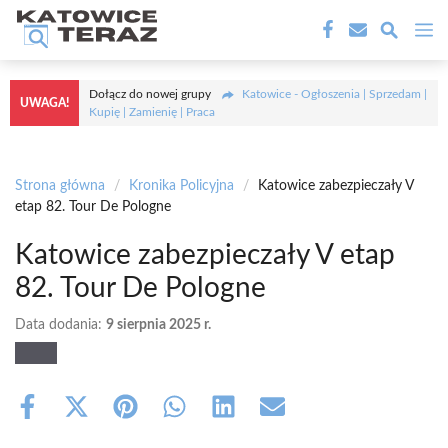
Przejdź
M
do
treści
Dołącz do nowej grupy
Katowice - Ogłoszenia | Sprzedam |
UWAGA!
Kupię | Zamienię | Praca
Strona główna
/
Kronika Policyjna
/
Katowice zabezpieczały V
etap 82. Tour De Pologne
Katowice zabezpieczały V etap
82. Tour De Pologne
Data dodania:
9 sierpnia 2025 r.
Share
Share
Share
Share
Share
Share
on
on
on
on
on
on
Facebook
X
Pinterest
WhatsApp
LinkedIn
Email