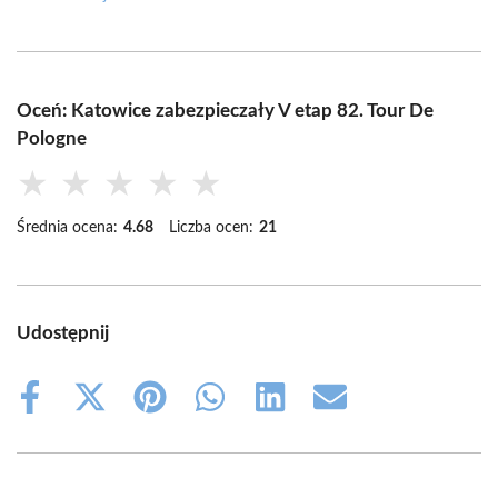
Oceń: Katowice zabezpieczały V etap 82. Tour De
Pologne
★
★
★
★
★
Średnia ocena:
4.68
Liczba ocen:
21
Udostępnij
Share
Share
Share
Share
Share
Share
on
on
on
on
on
on
Facebook
X
Pinterest
WhatsApp
LinkedIn
Email
(Twitter)