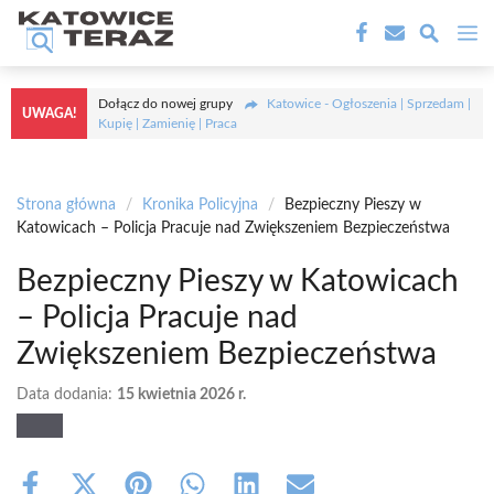
Przejdź
M
do
treści
Dołącz do nowej grupy
Katowice - Ogłoszenia | Sprzedam |
UWAGA!
Kupię | Zamienię | Praca
Strona główna
/
Kronika Policyjna
/
Bezpieczny Pieszy w
Katowicach – Policja Pracuje nad Zwiększeniem Bezpieczeństwa
Bezpieczny Pieszy w Katowicach
– Policja Pracuje nad
Zwiększeniem Bezpieczeństwa
Data dodania:
15 kwietnia 2026 r.
Share
Share
Share
Share
Share
Share