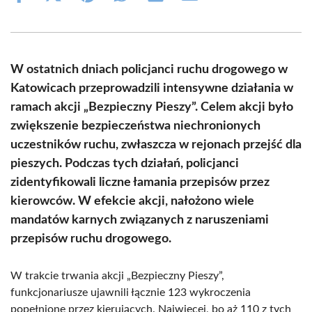
on
on
on
on
on
on
Facebook
X
Pinterest
WhatsApp
LinkedIn
Email
(Twitter)
W ostatnich dniach policjanci ruchu drogowego w
Katowicach przeprowadzili intensywne działania w
ramach akcji „Bezpieczny Pieszy”. Celem akcji było
zwiększenie bezpieczeństwa niechronionych
uczestników ruchu, zwłaszcza w rejonach przejść dla
pieszych. Podczas tych działań, policjanci
zidentyfikowali liczne łamania przepisów przez
kierowców. W efekcie akcji, nałożono wiele
mandatów karnych związanych z naruszeniami
przepisów ruchu drogowego.
W trakcie trwania akcji „Bezpieczny Pieszy”,
funkcjonariusze ujawnili łącznie 123 wykroczenia
popełnione przez kierujących. Najwięcej, bo aż 110 z tych