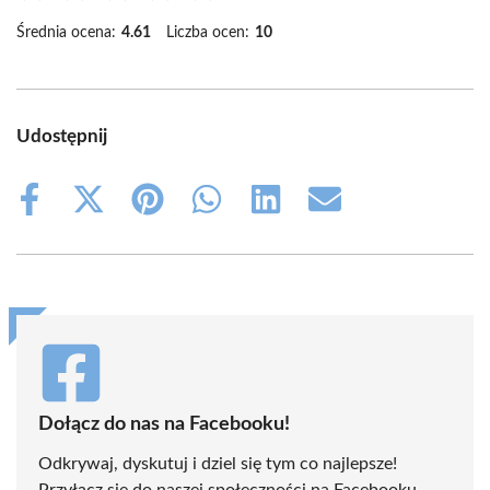
Średnia ocena:
4.61
Liczba ocen:
10
Udostępnij
Share
Share
Share
Share
Share
Share
on
on
on
on
on
on
Facebook
X
Pinterest
WhatsApp
LinkedIn
Email
(Twitter)
Dołącz do nas na Facebooku!
Odkrywaj, dyskutuj i dziel się tym co najlepsze!