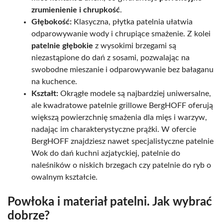
zrumienienie i chrupkość
.
Głębokość:
Klasyczna, płytka patelnia ułatwia
odparowywanie wody i chrupiące smażenie. Z kolei
patelnie głębokie
z wysokimi brzegami są
niezastąpione do dań z sosami, pozwalając na
swobodne mieszanie i odparowywanie bez bałaganu
na kuchence.
Kształt:
Okrągłe modele są najbardziej uniwersalne,
ale kwadratowe patelnie grillowe BergHOFF oferują
większą powierzchnię smażenia dla mięs i warzyw,
nadając im charakterystyczne prążki. W ofercie
BergHOFF znajdziesz nawet specjalistyczne patelnie
Wok do dań kuchni azjatyckiej, patelnie do
naleśników o niskich brzegach czy patelnie do ryb o
owalnym kształcie.
Powłoka i materiał patelni. Jak wybrać
dobrze?