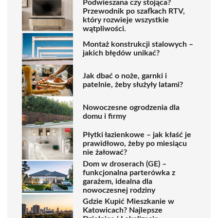
Podwieszana czy stojąca?
Przewodnik po szafkach RTV,
który rozwieje wszystkie
wątpliwości.
Montaż konstrukcji stalowych –
jakich błędów unikać?
Jak dbać o noże, garnki i
patelnie, żeby służyły latami?
​Nowoczesne ogrodzenia dla
domu i firmy
Płytki łazienkowe – jak kłaść je
prawidłowo, żeby po miesiącu
nie żałować?
Dom w droserach (GE) –
funkcjonalna parterówka z
garażem, idealna dla
nowoczesnej rodziny
Gdzie Kupić Mieszkanie w
Katowicach? Najlepsze