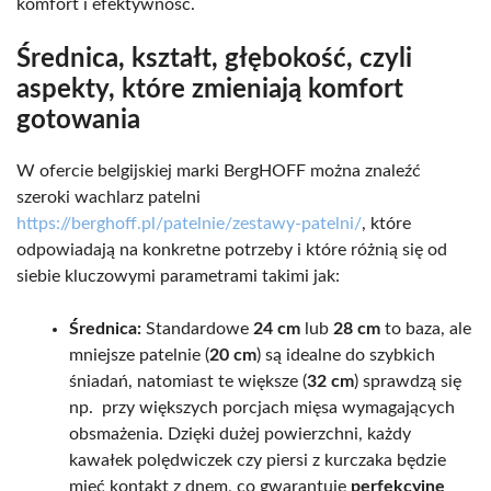
komfort i efektywność.
Średnica, kształt, głębokość, czyli
aspekty, które zmieniają komfort
gotowania
W ofercie belgijskiej marki BergHOFF można znaleźć
szeroki wachlarz patelni
https://berghoff.pl/patelnie/zestawy-patelni/
, które
odpowiadają na konkretne potrzeby i które różnią się od
siebie kluczowymi parametrami takimi jak:
Średnica:
Standardowe
24 cm
lub
28 cm
to baza, ale
mniejsze patelnie (
20 cm
) są idealne do szybkich
śniadań, natomiast te większe (
32 cm
) sprawdzą się
np.
przy większych porcjach mięsa wymagających
obsmażenia. Dzięki dużej powierzchni, każdy
kawałek polędwiczek czy piersi z kurczaka będzie
mieć kontakt z dnem, co gwarantuje
perfekcyjne