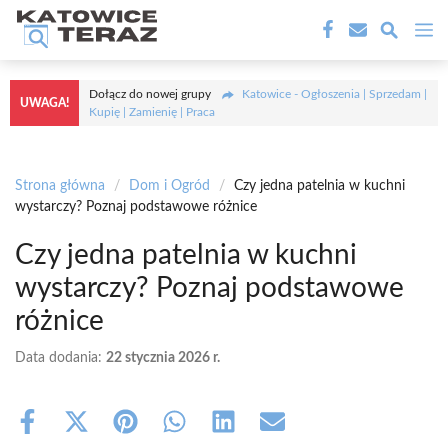
Przejdź
M
do
treści
Dołącz do nowej grupy
Katowice - Ogłoszenia | Sprzedam |
UWAGA!
Kupię | Zamienię | Praca
Strona główna
/
Dom i Ogród
/
Czy jedna patelnia w kuchni
wystarczy? Poznaj podstawowe różnice
Czy jedna patelnia w kuchni
wystarczy? Poznaj podstawowe
różnice
Data dodania:
22 stycznia 2026 r.
Share
Share
Share
Share
Share
Share
on
on
on
on
on
on