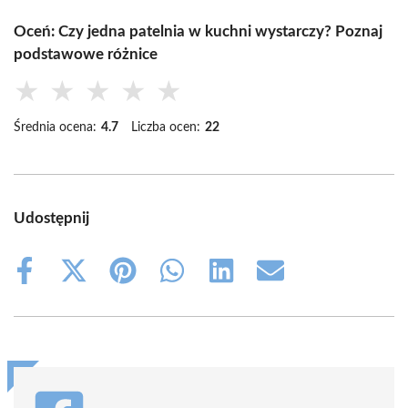
Oceń: Czy jedna patelnia w kuchni wystarczy? Poznaj
podstawowe różnice
★
★
★
★
★
Średnia ocena:
4.7
Liczba ocen:
22
Udostępnij
Share
Share
Share
Share
Share
Share
on
on
on
on
on
on
Facebook
X
Pinterest
WhatsApp
LinkedIn
Email
(Twitter)