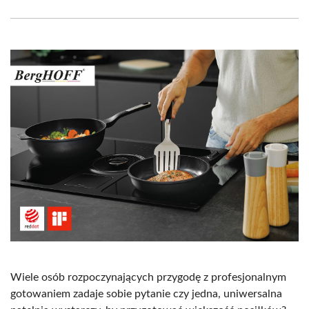
Facebook
X
Pinterest
WhatsApp
LinkedIn
Email
(Twitter)
Wiele osób rozpoczynających przygodę z profesjonalnym
gotowaniem zadaje sobie pytanie czy jedna, uniwersalna