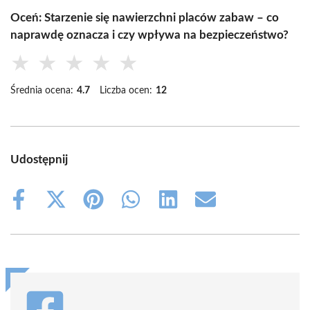
Oceń: Starzenie się nawierzchni placów zabaw – co
naprawdę oznacza i czy wpływa na bezpieczeństwo?
★
★
★
★
★
Średnia ocena:
4.7
Liczba ocen:
12
Udostępnij
Share
Share
Share
Share
Share
Share
on
on
on
on
on
on
Facebook
X
Pinterest
WhatsApp
LinkedIn
Email
(Twitter)