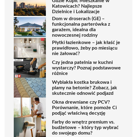
Gdzie Kupić Mieszkanie w
Katowicach? Najlepsze
Dzielnice i Lokalizacje
Dom w droserach (GE) –
funkcjonalna parterówka z
garażem, idealna dla
nowoczesnej rodziny
Płytki łazienkowe – jak kłaść je
prawidłowo, żeby po miesiącu
nie żałować?
Czy jedna patelnia w kuchni
wystarczy? Poznaj podstawowe
różnice
Wyblakła kostka brukowa i
plamy na betonie? Zobacz, jak
skutecznie odnowić podjazd
Okna drewniane czy PCV?
Porównanie, które pomoże Ci
podjąć właściwą decyzję
Farby do wnętrz premium vs.
budżetowe – który typ wybrać
do swojego domu?