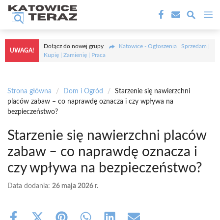
Przejdź
M
do
treści
Dołącz do nowej grupy
Katowice - Ogłoszenia | Sprzedam |
UWAGA!
Kupię | Zamienię | Praca
Strona główna
/
Dom i Ogród
/
Starzenie się nawierzchni
placów zabaw – co naprawdę oznacza i czy wpływa na
bezpieczeństwo?
Starzenie się nawierzchni placów
zabaw – co naprawdę oznacza i
czy wpływa na bezpieczeństwo?
Data dodania:
26 maja 2026 r.