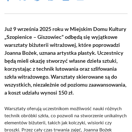
on
on
on
on
on
on
Facebook
X
Pinterest
WhatsApp
LinkedIn
Email
(Twitter)
Już 9 września 2025 roku w Miejskim Domu Kultury
„Szopienice – Giszowiec” odbędą się wyjątkowe
warsztaty biżuterii witrażowej, które poprowadzi
Joanna Bożek, uznana artystka plastyk. Uczestnicy
będą mieli okazję stworzyć własne dzieła sztuki,
korzystając z technik lutowania oraz szlifowania
szkła witrażowego. Warsztaty skierowane są do
wszystkich, niezależnie od poziomu zaawansowania,
a koszt udziału wynosi 150 zł.
Warsztaty oferują uczestnikom możliwość nauki różnych
technik obróbki szkła, co pozwoli na stworzenie unikalnych
elementów biżuterii, takich jak kolczyki, wisiorki czy
broszki. Przez cały czas trwania zajęć, Joanna Bożek