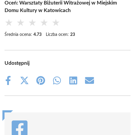
Oceń: Warsztaty Biżuterii Witrażowej w Miejskim
Domu Kultury w Katowicach
★
★
★
★
★
Średnia ocena:
4.73
Liczba ocen:
23
Udostępnij
Share
Share
Share
Share
Share
Share
on
on
on
on
on
on
Facebook
X
Pinterest
WhatsApp
LinkedIn
Email
(Twitter)