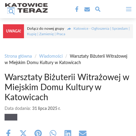
Przejdź
M
do
treści
Dołącz do nowej grupy
Katowice - Ogłoszenia | Sprzedam |
UWAGA!
Kupię | Zamienię | Praca
Strona główna
/
Wiadomości
/
Warsztaty Biżuterii Witrażowej
w Miejskim Domu Kultury w Katowicach
Warsztaty Biżuterii Witrażowej w
Miejskim Domu Kultury w
Katowicach
Data dodania:
31 lipca 2025 r.
Share
Share
Share
Share
Share
Share