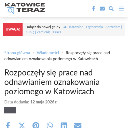
Przejdź
M
do
treści
Dołącz do nowej grupy
Katowice - Ogłoszenia | Sprzedam |
UWAGA!
Kupię | Zamienię | Praca
Strona główna
/
Wiadomości
/
Rozpoczęły się prace nad
odnawianiem oznakowania poziomego w Katowicach
Rozpoczęły się prace nad
odnawianiem oznakowania
poziomego w Katowicach
Data dodania:
12 maja 2026 r.
Share
Share
Share
Share
Share
Share