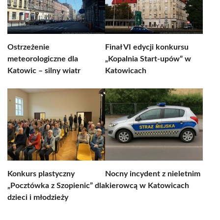
Ostrzeżenie
Finał VI edycji konkursu
meteorologiczne dla
„Kopalnia Start-upów” w
Katowic – silny wiatr
Katowicach
Konkurs plastyczny
Nocny incydent z nieletnim
„Pocztówka z Szopienic” dla
kierowcą w Katowicach
dzieci i młodzieży