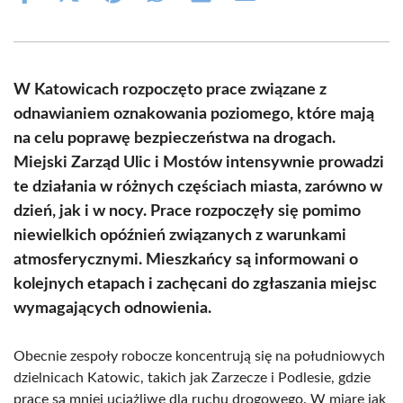
on
on
on
on
on
on
Facebook
X
Pinterest
WhatsApp
LinkedIn
Email
(Twitter)
W Katowicach rozpoczęto prace związane z
odnawianiem oznakowania poziomego, które mają
na celu poprawę bezpieczeństwa na drogach.
Miejski Zarząd Ulic i Mostów intensywnie prowadzi
te działania w różnych częściach miasta, zarówno w
dzień, jak i w nocy. Prace rozpoczęły się pomimo
niewielkich opóźnień związanych z warunkami
atmosferycznymi. Mieszkańcy są informowani o
kolejnych etapach i zachęcani do zgłaszania miejsc
wymagających odnowienia.
Obecnie zespoły robocze koncentrują się na południowych
dzielnicach Katowic, takich jak Zarzecze i Podlesie, gdzie
prace są mniej uciążliwe dla ruchu drogowego. W miarę jak