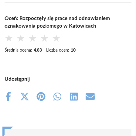
Oceń: Rozpoczęły się prace nad odnawianiem
oznakowania poziomego w Katowicach
★
★
★
★
★
Średnia ocena:
4.83
Liczba ocen:
10
Udostępnij
Share
Share
Share
Share
Share
Share
on
on
on
on
on
on
Facebook
X
Pinterest
WhatsApp
LinkedIn
Email
(Twitter)