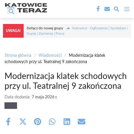
Przejdź
M
do
treści
Dołącz do nowej grupy
Katowice - Ogłoszenia | Sprzedam |
UWAGA!
Kupię | Zamienię | Praca
Strona główna
/
Wiadomości
/
Modernizacja klatek
schodowych przy ul. Teatralnej 9 zakończona
Modernizacja klatek schodowych
przy ul. Teatralnej 9 zakończona
Data dodania:
7 maja 2026 r.
Share
Share
Share
Share
Share
Share
on
on
on
on
on
on
Facebook
X
Pinterest
WhatsApp
LinkedIn
Email