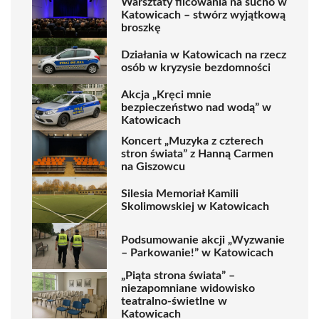
Warsztaty filcowania na sucho w
Katowicach – stwórz wyjątkową
broszkę
Działania w Katowicach na rzecz
osób w kryzysie bezdomności
Akcja „Kręci mnie
bezpieczeństwo nad wodą” w
Katowicach
Koncert „Muzyka z czterech
stron świata” z Hanną Carmen
na Giszowcu
Silesia Memoriał Kamili
Skolimowskiej w Katowicach
Podsumowanie akcji „Wyzwanie
– Parkowanie!” w Katowicach
„Piąta strona świata” –
niezapomniane widowisko
teatralno-świetlne w
Katowicach