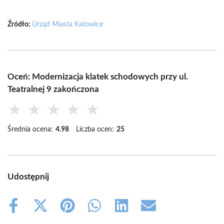
Źródło:
Urząd Miasta Katowice
Oceń: Modernizacja klatek schodowych przy ul.
Teatralnej 9 zakończona
★
★
★
★
★
Średnia ocena:
4.98
Liczba ocen:
25
Udostępnij
Share
Share
Share
Share
Share
Share
on
on
on
on
on
on