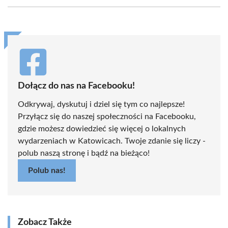
Facebook
X
Pinterest
WhatsApp
LinkedIn
Email
(Twitter)
Dołącz do nas na Facebooku!
Odkrywaj, dyskutuj i dziel się tym co najlepsze!
Przyłącz się do naszej społeczności na Facebooku,
gdzie możesz dowiedzieć się więcej o lokalnych
wydarzeniach w Katowicach. Twoje zdanie się liczy -
polub naszą stronę i bądź na bieżąco!
Polub nas!
Zobacz Także