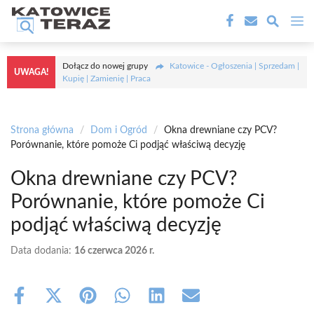
Przejdź
M
do
treści
Dołącz do nowej grupy
Katowice - Ogłoszenia | Sprzedam |
UWAGA!
Kupię | Zamienię | Praca
Strona główna
/
Dom i Ogród
/
Okna drewniane czy PCV?
Porównanie, które pomoże Ci podjąć właściwą decyzję
Okna drewniane czy PCV?
Porównanie, które pomoże Ci
podjąć właściwą decyzję
Data dodania:
16 czerwca 2026 r.
Share
Share
Share
Share
Share
Share
on
on
on
on
on
on