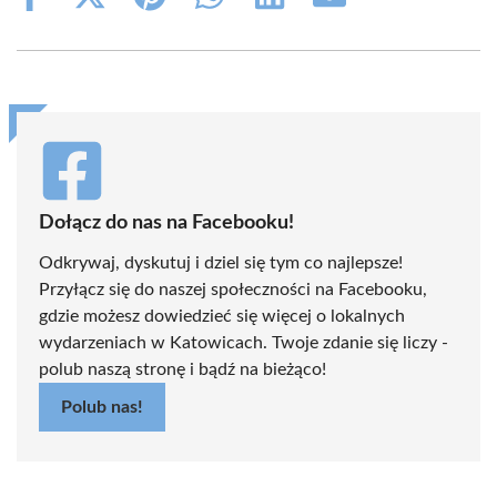
Share
Share
Share
Share
Share
Share
on
on
on
on
on
on
Facebook
X
Pinterest
WhatsApp
LinkedIn
Email
(Twitter)
Dołącz do nas na Facebooku!
Odkrywaj, dyskutuj i dziel się tym co najlepsze!
Przyłącz się do naszej społeczności na Facebooku,
gdzie możesz dowiedzieć się więcej o lokalnych
wydarzeniach w Katowicach. Twoje zdanie się liczy -
polub naszą stronę i bądź na bieżąco!
Polub nas!