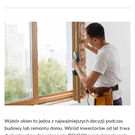
Facebook
X
Pinterest
WhatsApp
LinkedIn
Email
(Twitter)
Wybór okien to jedna z najważniejszych decyzji podczas
budowy lub remontu domu. Wśród inwestorów od lat trwa