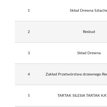
1
Skład Drewna Sztache
2
Resbud
3
Skład Drewna
4
Zakład Przetwórstwa drzewnego Re
5
TARTAK SILESIA TARTAK K