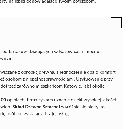
 oferty najlepiej odpowiadające Twoim potrzebom.
śród tartaków działających w Katowicach, mocno
zewnym.
związane z obróbką drewna, a jednocześnie dba o komfort
ież osobom z niepełnosprawnościami. Usytuowanie przy
j dotrzeć zarówno mieszkańcom Katowic, jak i okolic.
100
opiniach, firma zyskała uznanie dzięki wysokiej jakości
ówień.
Skład Drewna Sztachel
wyróżnia się nie tylko
ę osób korzystających z jej usług.