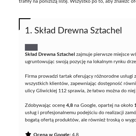
trafiły na poniższą listę. Wszystko po to, aby znaleźć
1. Skład Drewna Sztachel
Skład Drewna Sztachel
zajmuje pierwsze miejsce w
ugruntowując swoją pozycję na lokalnym rynku dr
Firma prowadzi tartak oferujący różnorodne usługi 
wszystkich klientów, zapewniając dostępność równ
ulicy Gliwickiej 112 sprawia, że łatwo można do nie
Zdobywając ocenę
4,8
na Google, opartej na około
usług i profesjonalnemu podejściu do realizacji zam
bogatą ofertą produktów, ale również troską o wygod
Ocena w Google:
4.8