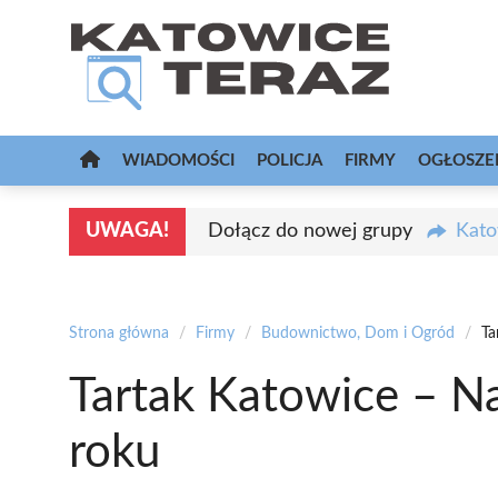
Przejdź
do
treści
WIADOMOŚCI
POLICJA
FIRMY
OGŁOSZE
UWAGA!
Dołącz do nowej grupy
Kato
Strona główna
/
Firmy
/
Budownictwo, Dom i Ogród
/
Ta
Tartak Katowice – N
roku