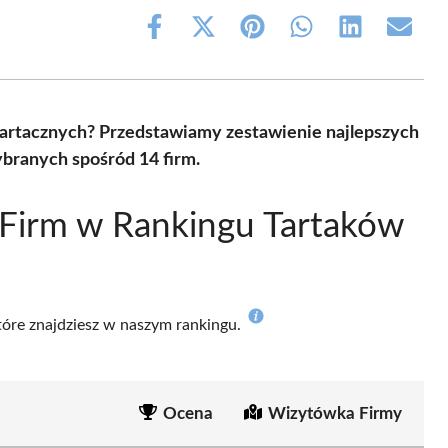
Share
Share
Share
Share
Share
Share
on
on
on
on
on
on
Facebook
X
Pinterest
WhatsApp
LinkedIn
Email
(Twitter)
tartacznych? Przedstawiamy zestawienie najlepszych
branych spośród 14 firm.
 Firm w Rankingu Tartaków
które znajdziesz w naszym rankingu.
Ocena
Wizytówka Firmy