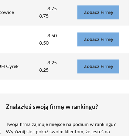
8.75
atowice
Zobacz Firmę
8.75
8.50
Zobacz Firmę
8.50
8.25
UH Cyrek
Zobacz Firmę
8.25
Znalazłeś swoją firmę w rankingu?
Twoja firma zajmuje miejsce na podium w rankingu?
Wyróżnij się i pokaż swoim klientom, że jesteś na
ź