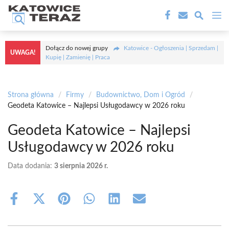
Przejdź
M
do
treści
Dołącz do nowej grupy
Katowice - Ogłoszenia | Sprzedam |
UWAGA!
Kupię | Zamienię | Praca
Strona główna
/
Firmy
/
Budownictwo, Dom i Ogród
/
Geodeta Katowice – Najlepsi Usługodawcy w 2026 roku
Geodeta Katowice – Najlepsi
Usługodawcy w 2026 roku
Data dodania:
3 sierpnia 2026 r.
Share
Share
Share
Share
Share
Share
on
on
on
on
on
on
Facebook
X
Pinterest
WhatsApp
LinkedIn
Email
(Twitter)