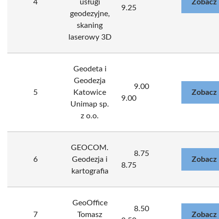
4
usługi
Zobacz 
9.25
geodezyjne,
skaning
laserowy 3D
Geodeta i
Geodezja
9.00
5
Katowice
Zobacz 
9.00
Unimap sp.
z o.o.
GEOCOM.
8.75
6
Geodezja i
Zobacz 
8.75
kartografia
GeoOffice
8.50
7
Tomasz
Zobacz 