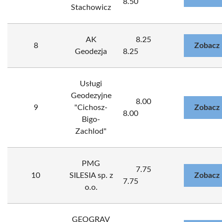
8.50
Stachowicz
AK
8.25
8
Zobacz 
Geodezja
8.25
Usługi
Geodezyjne
8.00
9
"Cichosz-
Zobacz 
8.00
Bigo-
Zachlod"
PMG
7.75
10
SILESIA sp. z
Zobacz 
7.75
o.o.
GEOGRAV