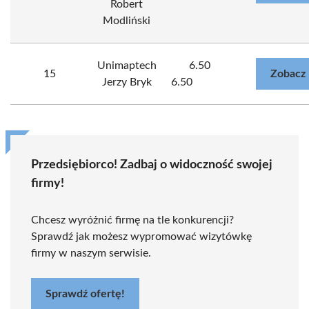
Robert
Modliński
Unimaptech
6.50
15
Zobacz 
Jerzy Bryk
6.50
Przedsiębiorco! Zadbaj o widoczność swojej
firmy!
Chcesz wyróżnić firmę na tle konkurencji?
Sprawdź jak możesz wypromować wizytówkę
firmy w naszym serwisie.
Sprawdź ofertę!