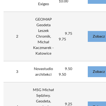
10.00
Exigeo
GEOMAP
Geodeta
Leszek
9.75
2
Chromik,
Zobacz 
9.75
Michał
Kaczmarek -
Katowice
Novastudio
9.50
3
Zobacz 
architekci
9.50
MSG Michał
Sędziwy.
Geodeta,
9.25