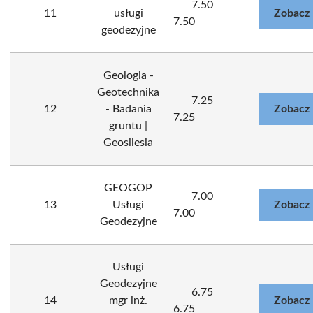
7.50
11
usługi
Zobacz 
7.50
geodezyjne
Geologia -
Geotechnika
7.25
12
- Badania
Zobacz 
7.25
gruntu |
Geosilesia
GEOGOP
7.00
13
Usługi
Zobacz 
7.00
Geodezyjne
Usługi
Geodezyjne
6.75
14
mgr inż.
Zobacz 
6.75