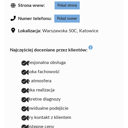
Strona www:
Pokaż stronę
Numer telefonu:
Pokaż numer
Lokalizacja:
Warszawska 50C, Katowice
Najczęściej doceniane przez klientów:
profesjonalna obsługa
wysoka fachowość
miła atmosfera
szybka realizacja
konkretne diagnozy
indywidualne podejście
dobry kontakt z klientem
przystępne ceny