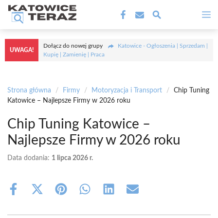
Przejdź
M
do
treści
Dołącz do nowej grupy
Katowice - Ogłoszenia | Sprzedam |
UWAGA!
Kupię | Zamienię | Praca
Strona główna
/
Firmy
/
Motoryzacja i Transport
/
Chip Tuning
Katowice – Najlepsze Firmy w 2026 roku
Chip Tuning Katowice –
Najlepsze Firmy w 2026 roku
Data dodania:
1 lipca 2026 r.
Share
Share
Share
Share
Share
Share
on
on
on
on
on
on
Facebook
X
Pinterest
WhatsApp
LinkedIn
Email
(Twitter)