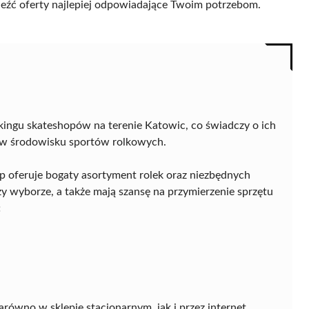
naleźć oferty najlepiej odpowiadające Twoim potrzebom.
ingu skateshopów na terenie Katowic, co świadczy o ich
i w środowisku sportów rolkowych.
lep oferuje bogaty asortyment rolek oraz niezbędnych
y wyborze, a także mają szansę na przymierzenie sprzętu
:
ówno w sklepie stacjonarnym, jak i przez internet.