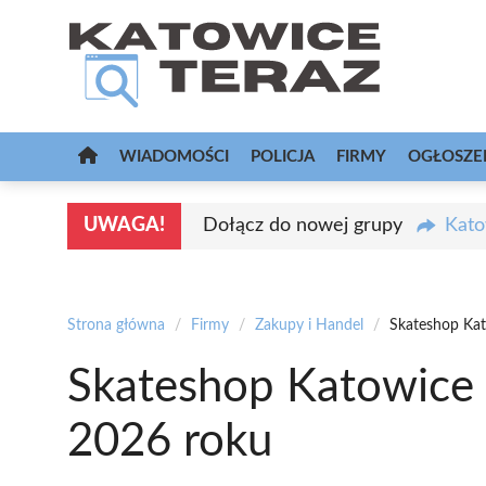
Przejdź
do
treści
WIADOMOŚCI
POLICJA
FIRMY
OGŁOSZE
UWAGA!
Dołącz do nowej grupy
Kato
Strona główna
/
Firmy
/
Zakupy i Handel
/
Skateshop Kat
Skateshop Katowice 
2026 roku