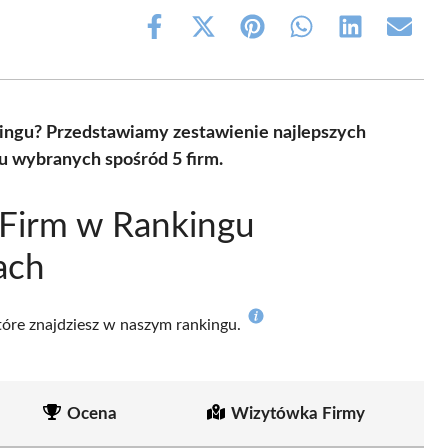
Share
Share
Share
Share
Share
Share
on
on
on
on
on
on
Facebook
X
Pinterest
WhatsApp
LinkedIn
Email
(Twitter)
dingu? Przedstawiamy zestawienie najlepszych
 wybranych spośród 5 firm.
 Firm w Rankingu
ach
które znajdziesz w naszym rankingu.
Ocena
Wizytówka Firmy