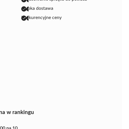
szybka dostawa
konkurencyjne ceny
na w rankingu
.00 na 10