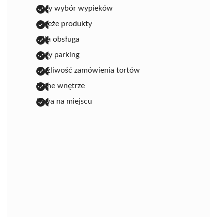
duży wybór wypieków
świeże produkty
miła obsługa
duży parking
możliwość zamówienia tortów
ładne wnętrze
kawa na miejscu