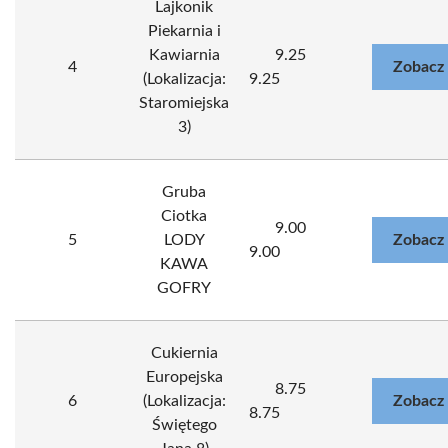
Lajkonik
Piekarnia i
Kawiarnia
9.25
4
Zobacz
(Lokalizacja:
9.25
Staromiejska
3)
Gruba
Ciotka
9.00
5
LODY
Zobacz
9.00
KAWA
GOFRY
Cukiernia
Europejska
8.75
6
(Lokalizacja:
Zobacz
8.75
Świętego