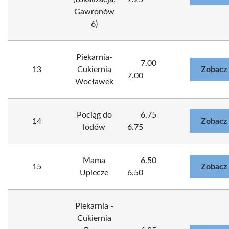
Gawronów
6)
Piekarnia-
7.00
13
Cukiernia
Zobacz
7.00
Wocławek
Pociąg do
6.75
14
Zobacz
lodów
6.75
Mama
6.50
15
Zobacz
Upiecze
6.50
Piekarnia -
Cukiernia