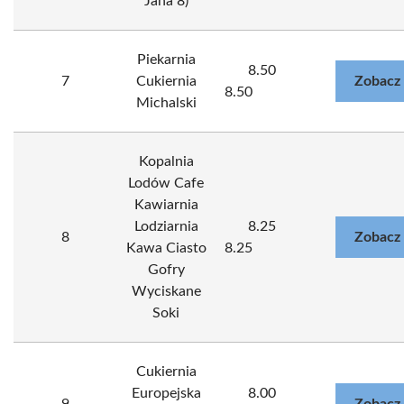
Jana 8)
Piekarnia
8.50
7
Cukiernia
Zobacz
8.50
Michalski
Kopalnia
Lodów Cafe
Kawiarnia
Lodziarnia
8.25
8
Zobacz
Kawa Ciasto
8.25
Gofry
Wyciskane
Soki
Cukiernia
Europejska
8.00