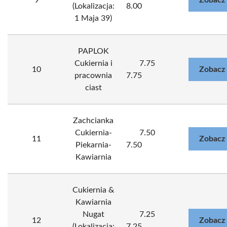
9
Zobacz
(Lokalizacja:
8.00
1 Maja 39)
PAPLOK
Cukiernia i
7.75
10
Zobacz
pracownia
7.75
ciast
Zachcianka
Cukiernia-
7.50
11
Zobacz
Piekarnia-
7.50
Kawiarnia
Cukiernia &
Kawiarnia
Nugat
7.25
12
Zobacz
(Lokalizacja:
7.25