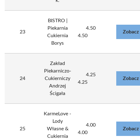
k.
BISTRO |
Piekarnia
4.50
23
Zobacz
Cukiernia
4.50
Borys
Zakład
Piekarniczo-
4.25
24
Cukierniczy
Zobacz
4.25
Andrzej
Ścigała
KarmeLove -
Lody
4.00
25
Własne &
Zobacz
4.00
Cukiernia