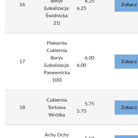
Borys
6.25
16
Zobacz
(Lokalizacja:
6.25
Świdnicka
21)
Piekarnia
Cukiernia
Borys
6.00
17
Zobacz
(Lokalizacja:
6.00
Panewnicka
100)
Cukiernia
5.75
18
Tortowa
Zobacz
5.75
Wróżka
Achy Ochy