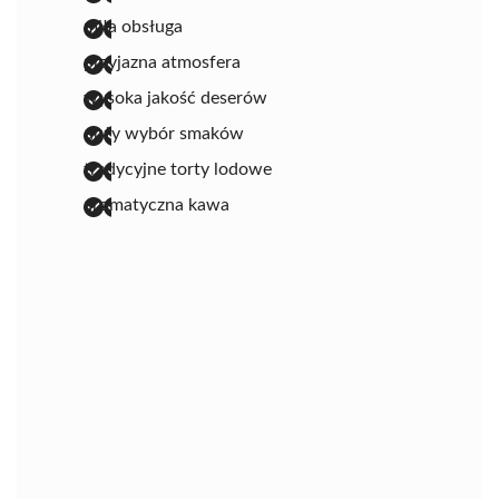
miła obsługa
przyjazna atmosfera
wysoka jakość deserów
duży wybór smaków
tradycyjne torty lodowe
aromatyczna kawa