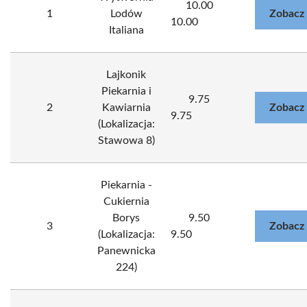
10.00
1
Lodów
Zobacz
10.00
Italiana
Lajkonik
Piekarnia i
9.75
2
Kawiarnia
Zobacz
9.75
(Lokalizacja:
Stawowa 8)
Piekarnia -
Cukiernia
Borys
9.50
3
Zobacz
(Lokalizacja:
9.50
Panewnicka
224)