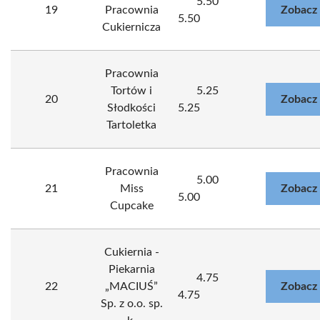
5.50
19
Pracownia
Zobacz
5.50
Cukiernicza
Pracownia
Tortów i
5.25
20
Zobacz
Słodkości
5.25
Tartoletka
Pracownia
5.00
21
Miss
Zobacz
5.00
Cupcake
Cukiernia -
Piekarnia
4.75
22
„MACIUŚ”
Zobacz
4.75
Sp. z o.o. sp.