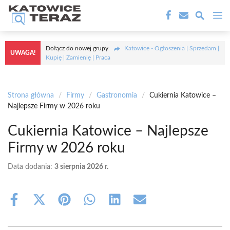
Przejdź
M
do
treści
Dołącz do nowej grupy
Katowice - Ogłoszenia | Sprzedam |
UWAGA!
Kupię | Zamienię | Praca
Strona główna
/
Firmy
/
Gastronomia
/
Cukiernia Katowice –
Najlepsze Firmy w 2026 roku
Cukiernia Katowice – Najlepsze
Firmy w 2026 roku
Data dodania:
3 sierpnia 2026 r.
Share
Share
Share
Share
Share
Share
on
on
on
on
on
on
Facebook
X
Pinterest
WhatsApp
LinkedIn
Email
(Twitter)