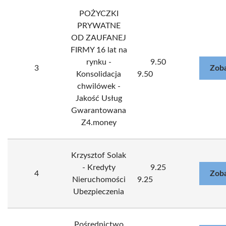
POŻYCZKI
PRYWATNE
OD ZAUFANEJ
FIRMY 16 lat na
rynku -
9.50
3
Zoba
Konsolidacja
9.50
chwilówek -
Jakość Usług
Gwarantowana
Z4.money
Krzysztof Solak
- Kredyty
9.25
4
Zoba
Nieruchomości
9.25
Ubezpieczenia
Pośrednictwo