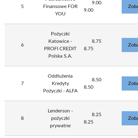
9.00
5
Finansowe FOR
Zoba
9.00
YOU
Pożyczki
Katowice -
8.75
6
Zoba
PROFI CREDIT
8.75
Polska S.A.
Oddłużenia
8.50
7
Kredyty
Zoba
8.50
Pożyczki - ALFA
Lenderson -
8.25
8
pożyczki
Zoba
8.25
prywatne