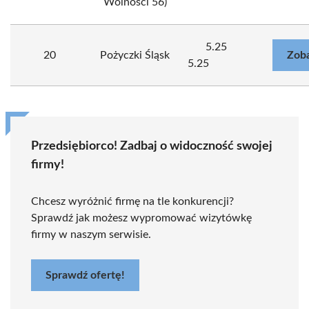
Wolności 56)
5.25
20
Pożyczki Śląsk
Zoba
5.25
Przedsiębiorco! Zadbaj o widoczność swojej
firmy!
Chcesz wyróżnić firmę na tle konkurencji?
Sprawdź jak możesz wypromować wizytówkę
firmy w naszym serwisie.
Sprawdź ofertę!