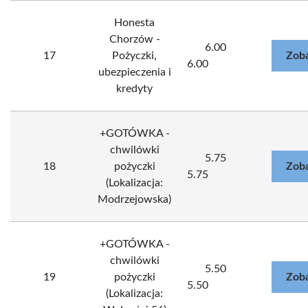
Honesta
Chorzów -
6.00
17
Pożyczki,
Zoba
6.00
ubezpieczenia i
kredyty
+GOTÓWKA -
chwilówki
5.75
18
pożyczki
Zoba
5.75
(Lokalizacja:
Modrzejowska)
+GOTÓWKA -
chwilówki
5.50
19
pożyczki
Zoba
5.50
(Lokalizacja: