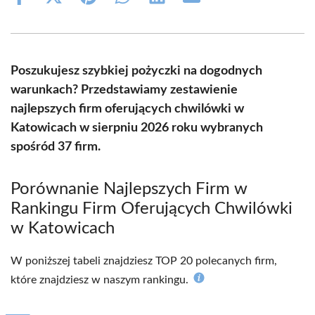
Share
Share
Share
Share
Share
Share
on
on
on
on
on
on
Facebook
X
Pinterest
WhatsApp
LinkedIn
Email
(Twitter)
Poszukujesz szybkiej pożyczki na dogodnych
warunkach? Przedstawiamy zestawienie
najlepszych firm oferujących chwilówki w
Katowicach w sierpniu 2026 roku wybranych
spośród 37 firm.
Porównanie Najlepszych Firm w
Rankingu Firm Oferujących Chwilówki
w Katowicach
W poniższej tabeli znajdziesz TOP 20 polecanych firm,
które znajdziesz w naszym rankingu.