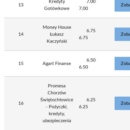
Kredyty
7.00
13
Zoba
Gotówkowe
7.00
Money House
6.75
14
Łukasz
Zoba
6.75
Kaczyński
6.50
15
Agart Finanse
Zoba
6.50
Promesa
Chorzów
Świętochłowice
6.25
16
Zoba
- Pożyczki,
6.25
kredyty,
ubezpieczenia