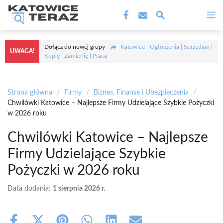
Przejdź
M
do
treści
Dołącz do nowej grupy
Katowice - Ogłoszenia | Sprzedam |
UWAGA!
Kupię | Zamienię | Praca
Strona główna
/
Firmy
/
Biznes, Finanse i Ubezpieczenia
/
Chwilówki Katowice – Najlepsze Firmy Udzielające Szybkie Pożyczki
w 2026 roku
Chwilówki Katowice – Najlepsze
Firmy Udzielające Szybkie
Pożyczki w 2026 roku
Data dodania:
1 sierpnia 2026 r.