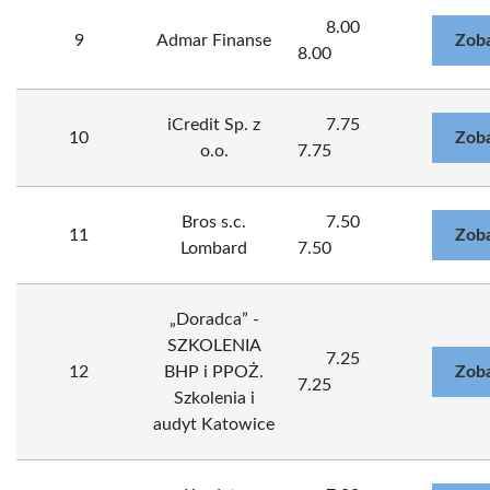
8.00
9
Admar Finanse
Zoba
8.00
iCredit Sp. z
7.75
10
Zoba
o.o.
7.75
Bros s.c.
7.50
11
Zoba
Lombard
7.50
„Doradca” -
SZKOLENIA
7.25
12
BHP i PPOŻ.
Zoba
7.25
Szkolenia i
audyt Katowice